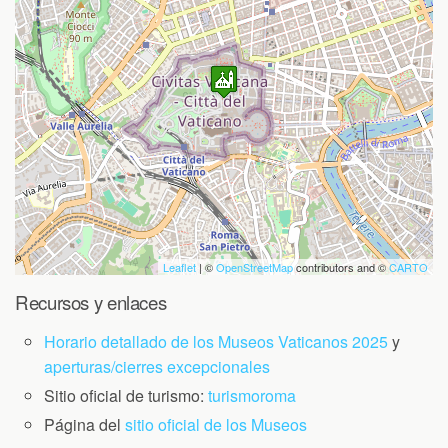
Travelers' Map is loading...
If you see this after your page is
loaded completely, leafletJS files are
missing.
Leaflet
| ©
OpenStreetMap
contributors and ©
CARTO
Recursos y enlaces
Horario detallado de los Museos Vaticanos 2025
y
aperturas/cierres excepcionales
Sitio oficial de turismo:
turismoroma
Página del
sitio oficial de los Museos