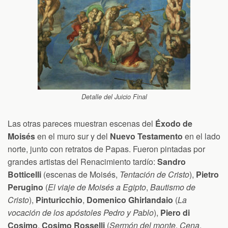
Detalle del Juicio Final
Las otras pareces muestran escenas del
Éxodo de
Moisés
en el muro sur y del
Nuevo Testamento
en el lado
norte, junto con retratos de Papas. Fueron pintadas por
grandes artistas del Renacimiento tardío:
Sandro
Botticelli
(escenas de Moisés,
Tentación de Cristo
),
Pietro
Perugino
(
El viaje de Moisés a Egipto
,
Bautismo de
Cristo
),
Pinturicchio
,
Domenico Ghirlandaio
(
La
vocación de los apóstoles Pedro y Pablo
),
Piero di
Cosimo
,
Cosimo Rosselli
(
Sermón del monte
,
Cena
,