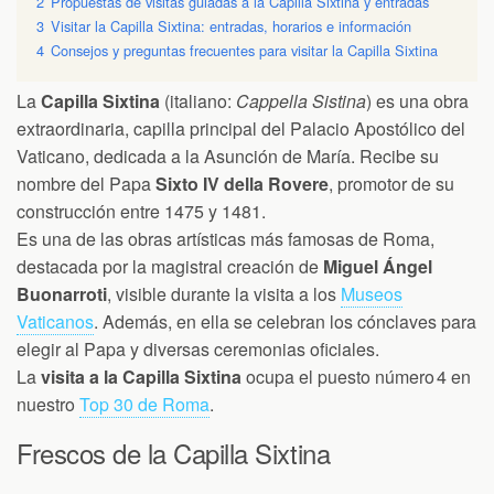
2
Propuestas de visitas guiadas a la Capilla Sixtina y entradas
3
Visitar la Capilla Sixtina: entradas, horarios e información
4
Consejos y preguntas frecuentes para visitar la Capilla Sixtina
La
Capilla Sixtina
(italiano:
Cappella Sistina
) es una obra
extraordinaria, capilla principal del Palacio Apostólico del
Vaticano, dedicada a la Asunción de María. Recibe su
nombre del Papa
Sixto IV della Rovere
, promotor de su
construcción entre 1475 y 1481.
Es una de las obras artísticas más famosas de Roma,
destacada por la magistral creación de
Miguel Ángel
Buonarroti
, visible durante la visita a los
Museos
Vaticanos
. Además, en ella se celebran los cónclaves para
elegir al Papa y diversas ceremonias oficiales.
La
visita a la Capilla Sixtina
ocupa el puesto número 4 en
nuestro
Top 30 de Roma
.
Frescos de la Capilla Sixtina