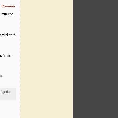
l Romano
5 minutos
ernini está
ravés de
ra.
tégorie: