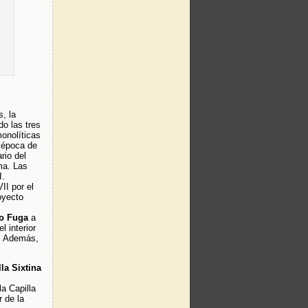
, la
o las tres
onolíticas
, época de
rio del
ma. Las
I.
II por el
oyecto
o Fuga
a
l interior
l. Además,
la Sixtina
la Capilla
r de la