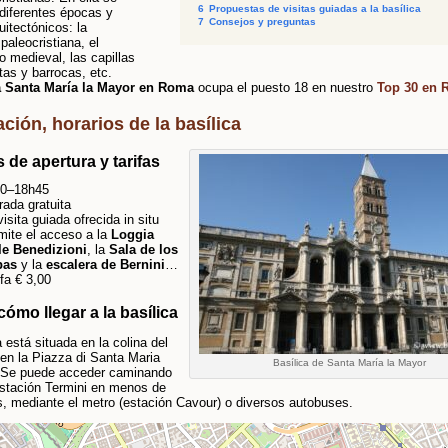
6
Propuestas de visitas guiadas a la basílica
diferentes épocas y
7
Consejos y preguntas
uitectónicos: la
paleocristiana, el
 medieval, las capillas
tas y barrocas, etc.
 a Santa María la Mayor en Roma
ocupa el puesto 18 en nuestro
Top 30 en
ción, horarios de la basílica
 de apertura y tarifas
0–18h45
rada gratuita
visita guiada ofrecida in situ
mite el acceso a la
Loggia
le Benedizioni
, la
Sala de los
pas
y la
escalera de Bernini
…
ifa € 3,00
ómo llegar a la basílica
a está situada en la colina del
 en la Piazza di Santa Maria
Basílica de Santa María la Mayor
 Se puede acceder caminando
estación Termini en menos de
, mediante el metro (estación Cavour) o diversos autobuses.