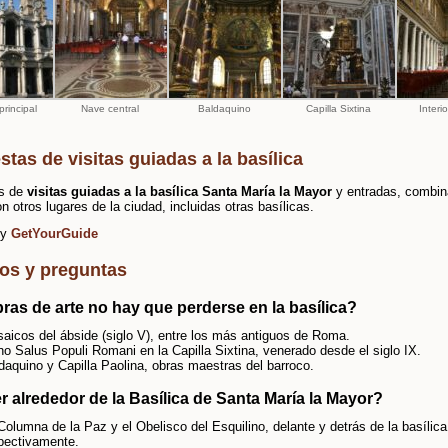
rincipal
Nave central
Baldaquino
Capilla Sixtina
Interi
tas de visitas guiadas a la basílica
s de
visitas guiadas a la basílica Santa María la Mayor
y entradas, combi
n otros lugares de la ciudad, incluidas otras basílicas.
by
GetYourGuide
os y preguntas
ras de arte no hay que perderse en la basílica?
aicos del ábside (siglo V), entre los más antiguos de Roma.
no Salus Populi Romani en la Capilla Sixtina, venerado desde el siglo IX.
daquino y Capilla Paolina, obras maestras del barroco.
r alrededor de la Basílica de Santa María la Mayor?
Columna de la Paz y el Obelisco del Esquilino, delante y detrás de la basílica
pectivamente.