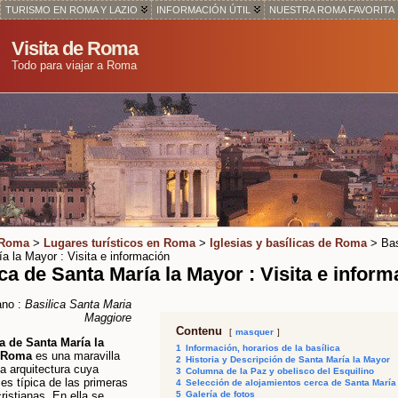
TURISMO EN ROMA Y LAZIO
INFORMACIÓN ÚTIL
NUESTRA ROMA FAVORITA
Visita de Roma
Todo para viajar a Roma
 Roma
>
Lugares turísticos en Roma
>
Iglesias y basílicas de Roma
> Bas
a la Mayor : Visita e información
ica de Santa María la Mayor : Visita e infor
ano :
Basilica Santa Maria
Maggiore
Contenu
masquer
ca de Santa María la
1
Información, horarios de la basílica
 Roma
es una maravilla
2
Historia y Descripción de Santa María la Mayor
 la arquitectura cuya
3
Columna de la Paz y obelisco del Esquilino
 es típica de las primeras
4
Selección de alojamientos cerca de Santa María
cristianas. En ella se
5
Galería de fotos