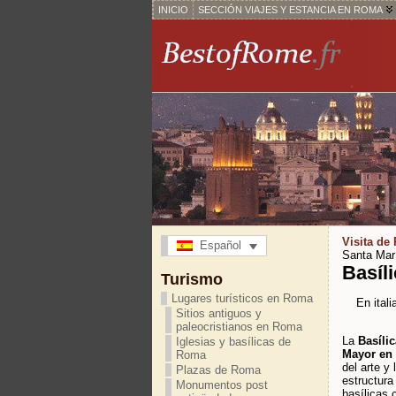
INICIO
SECCIÓN VIAJES Y ESTANCIA EN ROMA
Visita de
Español
Santa Marí
Basíl
Turismo
Lugares turísticos en Roma
En itali
Sitios antiguos y
paleocristianos en Roma
La
Basíli
Iglesias y basílicas de
Mayor en
Roma
del arte y
Plazas de Roma
estructura
Monumentos post
basílicas 