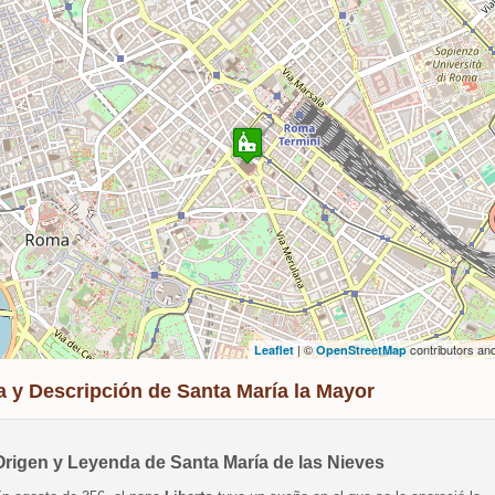
Travelers' Map is loading...
If you see this after your page is loaded completely,
leafletJS files are missing.
| ©
contributors an
Leaflet
OpenStreetMap
a y Descripción de Santa María la Mayor
Origen y Leyenda de Santa María de las Nieves