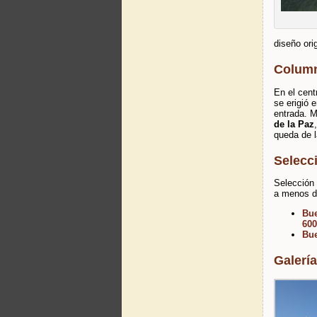
diseño ori
Column
En el centr
se erigió
entrada. M
de la Paz
queda de l
Selecc
Selección 
a menos de
Bue
600
Bue
Galería