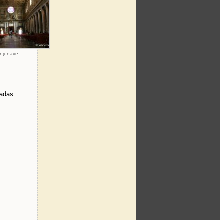
or y nave
nadas