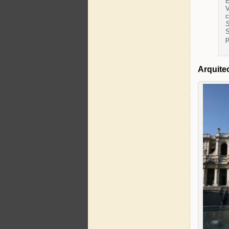
E
V
c
S
S
p
Arquitec