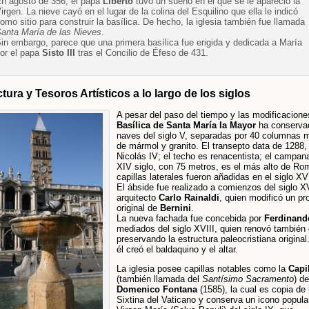
n agosto de 356, el papa
Liberto
tuvo un sueño en el que se le apareció la
irgen. La nieve cayó en el lugar de la colina del Esquilino que ella le indicó
omo sitio para construir la basílica. De hecho, la iglesia también fue llamada
anta María de las Nieves
.
in embargo, parece que una primera basílica fue erigida y dedicada a María
or el papa
Sisto III
tras el Concilio de Éfeso de 431.
tura y Tesoros Artísticos a lo largo de los siglos
A pesar del paso del tiempo y las modificaciones
Basílica de Santa María la Mayor
ha conservad
naves del siglo V, separadas por 40 columnas m
de mármol y granito. El transepto data de 1288
Nicolás IV; el techo es renacentista; el campana
XIV siglo, con 75 metros, es el más alto de Ro
capillas laterales fueron añadidas en el siglo XV
El ábside fue realizado a comienzos del siglo XV
arquitecto
Carlo Rainaldi
, quien modificó un pr
original de
Bernini
.
La nueva fachada fue concebida por
Ferdinand
mediados del siglo XVIII, quien renovó también e
preservando la estructura paleocristiana origina
él creó el baldaquino y el altar.
La iglesia posee capillas notables como la
Capil
(también llamada del
Santísimo Sacramento
) de
Domenico Fontana
(1585), la cual es copia de 
Sixtina del Vaticano y conserva un icono popula