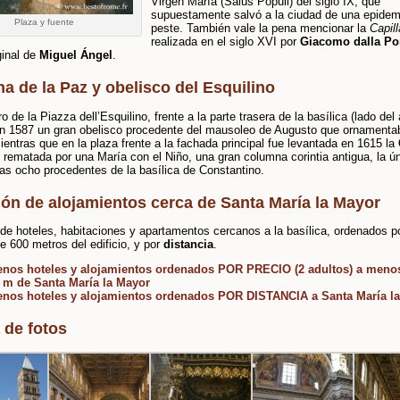
Virgen María (Salus Populi) del siglo IX, que
supuestamente salvó a la ciudad de una epidem
Plaza y fuente
peste. También vale la pena mencionar la
Capil
realizada en el siglo XVI por
Giacomo dalla Po
ginal de
Miguel Ángel
.
a de la Paz y obelisco del Esquilino
o de la Piazza dell’Esquilino, frente a la parte trasera de la basílica (lado del
 en 1587 un gran obelisco procedente del mausoleo de Augusto que ornamenta
ientras que en la plaza frente a la fachada principal fue levantada en 1615 la
, rematada por una María con el Niño, una gran columna corintia antigua, la ú
as ocho procedentes de la basílica de Constantino.
ión de alojamientos cerca de Santa María la Mayor
de hoteles, habitaciones y apartamentos cercanos a la basílica, ordenados 
 600 metros del edificio, y por
distancia
.
nos hoteles y alojamientos ordenados POR PRECIO (2 adultos) a meno
 m de Santa María la Mayor
nos hoteles y alojamientos ordenados POR DISTANCIA a Santa María l
 de fotos