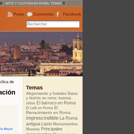
ARTE Y CULTURA EN ROMA: TEMAS
Posts
Comments
Facebook
ílica de
Temas
mación
Alojamiento y hoteles
Bares
y bistrós en roma: buenos
El barroco en Roma
sitios
El
El café en Roma
Renacimiento en Roma
imprescindible
La Roma
antigua
Lazio
Monumentos
Principales
Museos
 la Mayor