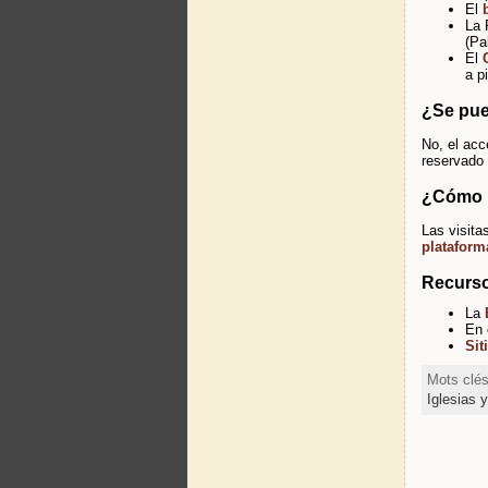
El
La 
(Pa
El
a p
¿Se pued
No, el acc
reservado 
¿Cómo r
Las visitas
plataform
Recurso
La
En 
Sit
Mots clé
Iglesias 