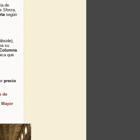
ia de
la Sforza
,
rta
según
 ábside),
ba su
Columna
nica que
por
precio
s de
a Mayor