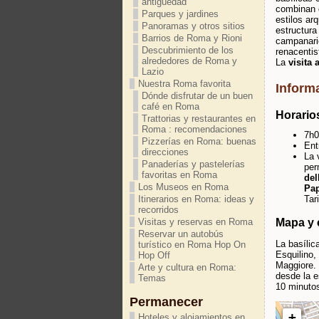
antigüedad
combinan 
Parques y jardines
estilos arq
Panoramas y otros sitios
estructura 
Barrios de Roma y Rioni
campanario
Descubrimiento de los
renacentis
alrededores de Roma y
La
visita
Lazio
Nuestra Roma favorita
Informa
Dónde disfrutar de un buen
café en Roma
Horarios
Trattorias y restaurantes en
Roma : recomendaciones
7h0
Pizzerías en Roma: buenas
Ent
direcciones
La 
Panaderías y pastelerías
per
favoritas en Roma
del
Los Museos en Roma
Pa
Tar
Itinerarios en Roma: ideas y
recorridos
Mapa y c
Visitas y reservas en Roma
Reservar un autobús
La basílic
turístico en Roma Hop On
Esquilino,
Hop Off
Maggiore.
Arte y cultura en Roma:
desde la 
Temas
10 minutos
Permanecer
+
Hoteles y alojamientos en