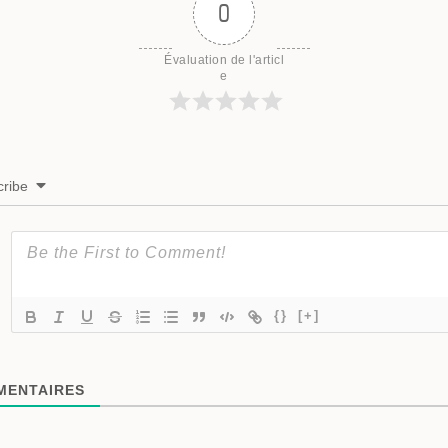
0
Évaluation de l'articl
e
ribe
{}
[+]
ENTAIRES