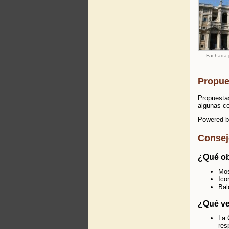
Fachada p
Propues
Propuesta
algunas co
Powered 
Consej
¿Qué ob
Mos
Ico
Bal
¿Qué ve
La 
res