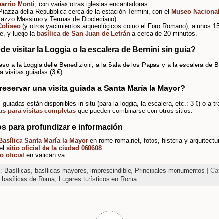
barrio Monti
, con varias otras iglesias encantadoras.
Piazza della Repubblica cerca de la estación Termini, con el
Museo Naciona
lazzo Massimo y Termas de Diocleciano).
Coliseo
(y otros yacimientos arqueológicos como el Foro Romano), a unos 1
ie, y luego la
basílica de San Juan de Letrán
a cerca de 20 minutos.
e visitar la Loggia o la escalera de Bernini sin guía?
eso a la Loggia delle Benedizioni, a la Sala de los Papas y a la escalera de B
a visitas guiadas (3 €).
eservar una visita guiada a Santa María la Mayor?
 guiadas están disponibles in situ (para la loggia, la escalera, etc.: 3 €) o a t
as para visitas completas
que pueden combinarse con otros sitios.
s para profundizar e información
Basílica Santa María la Mayor
en rome-roma.net, fotos, historia y arquitectu
el
sitio oficial de la ciudad 060608
.
io oficial
en vatican.va.
s:
Basílicas
,
basílicas mayores
,
imprescindible
,
Principales monumentos
| Ca
y basílicas de Roma,
Lugares turísticos en Roma