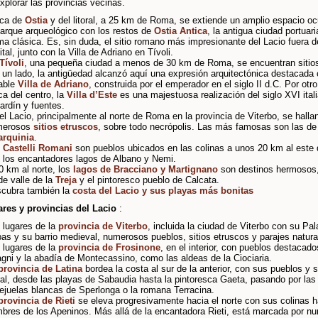
xplorar las provincias vecinas.
ca de
Ostia
y del litoral, a 25 km de Roma, se extiende un amplio espacio o
parque arqueológico con los restos de
Ostia Antica
, la antigua ciudad portuari
a clásica. Es, sin duda, el sitio romano más impresionante del Lacio fuera d
ital, junto con la Villa de Adriano en Tívoli.
Tívoli
, una pequeña ciudad a menos de 30 km de Roma, se encuentran sitios
 un lado, la antigüedad alcanzó aquí una expresión arquitectónica destacada 
able
Villa de Adriano
, construida por el emperador en el siglo II d.C. Por otro
ca del centro, la
Villa d’Este
es una majestuosa realización del siglo XVI ital
jardín y fuentes.
el Lacio, principalmente al norte de Roma en la provincia de Viterbo, se halla
merosos
sitios etruscos
, sobre todo necrópolis. Las más famosas son las d
arquinia
.
s
Castelli Romani
son pueblos ubicados en las colinas a unos 20 km al este
 los encantadores lagos de Albano y Nemi.
0 km al norte, los
lagos de Bracciano y Martignano
son destinos hermosos, 
de valle de la
Treja
y el pintoresco pueblo de Calcata.
cubra también la
costa del Lacio y sus playas más bonitas
ares y provincias del Lacio
:
 lugares de la
provincia de Viterbo
, incluida la ciudad de Viterbo con su Pal
as y su barrio medieval, numerosos pueblos, sitios etruscos y parajes natura
 lugares de la
provincia de Frosinone
, en el interior, con pueblos destacado
gni y la abadía de Montecassino, como las aldeas de la Ciociaria.
provincia de Latina
bordea la costa al sur de la anterior, con sus pueblos y s
oral, desde las playas de Sabaudia hasta la pintoresca Gaeta, pasando por las
lejuelas blancas de Sperlonga o la romana Terracina.
provincia de Rieti
se eleva progresivamente hacia el norte con sus colinas h
bres de los Apeninos. Más allá de la encantadora Rieti, está marcada por n