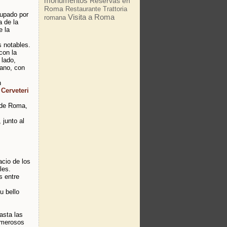
monumentos
Reservas en
Roma
Restaurante
Trattoria
cupado por
Visita a Roma
romana
a de la
e la
 notables.
con la
 lado,
iano, con
n
e
Cerveteri
 de Roma,
junto al
acio de los
les.
s entre
u bello
asta las
umerosos