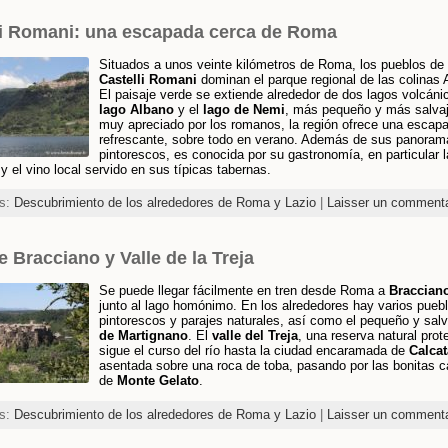
li Romani: una escapada cerca de Roma
Situados a unos veinte kilómetros de Roma, los pueblos de 
Castelli Romani
dominan el parque regional de las colinas 
El paisaje verde se extiende alrededor de dos lagos volcánic
lago Albano
y el
lago de Nemi
, más pequeño y más salvaj
muy apreciado por los romanos, la región ofrece una escap
refrescante, sobre todo en verano. Además de sus panoram
pintorescos, es conocida por su gastronomía, en particular l
y el vino local servido en sus típicas tabernas.
es:
Descubrimiento de los alrededores de Roma y Lazio
|
Laisser un commenta
 Bracciano y Valle de la Treja
Se puede llegar fácilmente en tren desde Roma a
Braccian
junto al lago homónimo. En los alrededores hay varios pueb
pintorescos y parajes naturales, así como el pequeño y sal
de Martignano
. El
valle del Treja
, una reserva natural prot
sigue el curso del río hasta la ciudad encaramada de
Calcat
asentada sobre una roca de toba, pasando por las bonitas 
de
Monte Gelato
.
es:
Descubrimiento de los alrededores de Roma y Lazio
|
Laisser un commenta