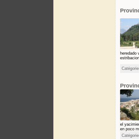
Provin
heredado 
estribacio
Catégori
Provin
el yacimie
en poco m
Catégori