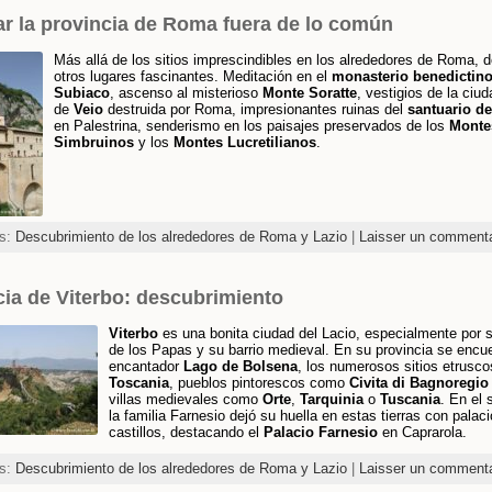
ar la provincia de Roma fuera de lo común
Más allá de los sitios imprescindibles en los alrededores de Roma, 
otros lugares fascinantes. Meditación en el
monasterio benedictin
Subiaco
, ascenso al misterioso
Monte Soratte
, vestigios de la ciu
de
Veio
destruida por Roma, impresionantes ruinas del
santuario d
en Palestrina, senderismo en los paisajes preservados de los
Monte
Simbruinos
y los
Montes Lucretilianos
.
es:
Descubrimiento de los alrededores de Roma y Lazio
|
Laisser un commenta
cia de Viterbo: descubrimiento
Viterbo
es una bonita ciudad del Lacio, especialmente por 
de los Papas y su barrio medieval. En su provincia se encue
encantador
Lago de Bolsena
, los numerosos sitios etrusco
Toscania
, pueblos pintorescos como
Civita di Bagnoregio
villas medievales como
Orte
,
Tarquinia
o
Tuscania
. En el 
la familia Farnesio dejó su huella en estas tierras con palac
castillos, destacando el
Palacio Farnesio
en Caprarola.
es:
Descubrimiento de los alrededores de Roma y Lazio
|
Laisser un commenta