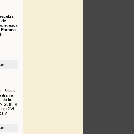
descubra
o de
dad etrusca
e Fortuna
s
ire
su Palacio
ntran el
s de la
y
Sutri
, o
siglo XVI,
ios y
ire