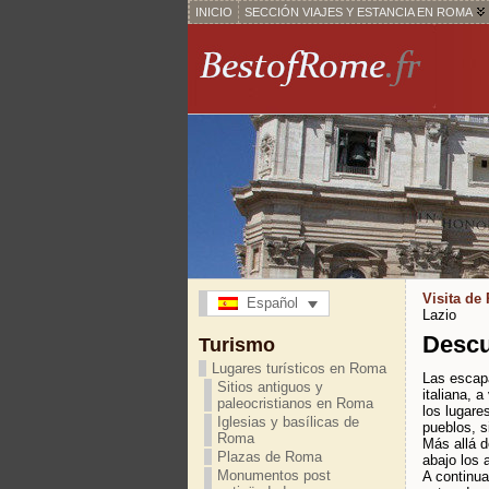
INICIO
SECCIÓN VIAJES Y ESTANCIA EN ROMA
Visita de
Español
Lazio
Descu
Turismo
Lugares turísticos en Roma
Las escap
Sitios antiguos y
italiana, 
paleocristianos en Roma
los lugare
Iglesias y basílicas de
pueblos, s
Roma
Más allá d
Plazas de Roma
abajo los 
Monumentos post
A continua