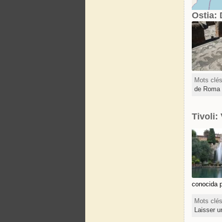
Ostia:
Mots clé
de Roma 
Tivoli:
conocida 
Mots clé
Laisser 