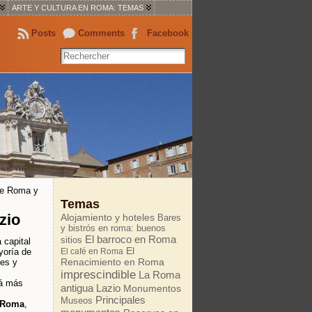
ARTE Y CULTURA EN ROMA: TEMAS
Posts
Comments
Facebook
de Roma y
Temas
zio
Alojamiento y hoteles
Bares
y bistrós en roma: buenos
El barroco en Roma
sitios
 capital
El
yoría de
El café en Roma
Renacimiento en Roma
des y
imprescindible
La Roma
rá más
antigua
Lazio
Monumentos
Principales
Museos
e Roma
,