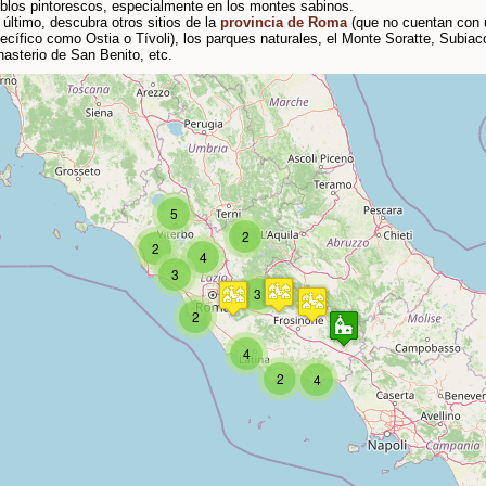
blos pintorescos, especialmente en los montes sabinos.
 último, descubra otros sitios de la
provincia de Roma
(que no cuentan con u
ecífico como Ostia o Tívoli), los parques naturales, el Monte Soratte, Subiac
asterio de San Benito, etc.
5
2
2
4
Travelers' Map is loading...
3
If you see this after your page is loaded completely,
3
leafletJS files are missing.
2
4
2
4