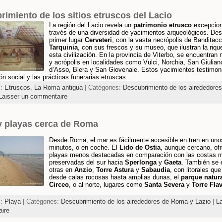
imiento de los sitios etruscos del Lacio
La región del Lacio revela un
patrimonio etrusco
excepcion
través de una diversidad de yacimientos arqueológicos. De
primer lugar
Cerveteri
, con la vasta necrópolis de Banditacc
Tarquinia
, con sus frescos y su museo, que ilustran la riq
esta civilización. En la provincia de Viterbo, se encuentran 
y acrópolis en localidades como Vulci, Norchia, San Giulian
d’Asso, Blera y San Giovenale. Estos yacimientos testimoni
ón social y las prácticas funerarias etruscas.
s:
Etruscos
,
La Roma antigua
| Catégories:
Descubrimiento de los alrededore
Laisser un commentaire
y playas cerca de Roma
Desde Roma, el mar es fácilmente accesible en tren en uno
minutos, o en coche. El
Lido de Ostia
, aunque cercano, of
playas menos destacadas en comparación con las costas 
preservadas del sur hacia
Sperlonga
y
Gaeta
. También se 
otras en
Anzio
,
Torre Astura
y
Sabaudia
, con litorales qu
desde calas rocosas hasta amplias dunas, el
parque natura
Circeo
, o al norte, lugares como
Santa Severa
y
Torre Flav
s:
Playa
| Catégories:
Descubrimiento de los alrededores de Roma y Lazio
|
La
ire