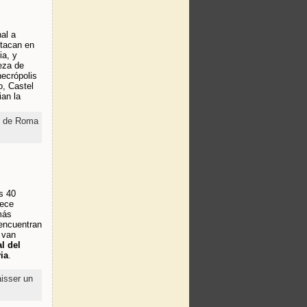
al a
stacan en
ia, y
ueza de
necrópolis
o, Castel
an la
s de Roma
s 40
rece
más
encuentran
e van
l del
ia
.
isser un