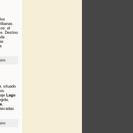
los
Albanas.
os: el
e. Destino
ada
as
a
ire
o
, situado
los
vaje
Lago
egida,
a
,
cascadas
ire