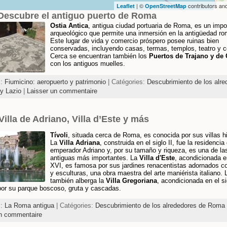
| ©
contributors an
Leaflet
OpenStreetMap
 Descubre el antiguo puerto de Roma
Ostia Antica
, antigua ciudad portuaria de Roma, es un impor
arqueológico que permite una inmersión en la antigüedad r
Este lugar de vida y comercio próspero posee ruinas bien
conservadas, incluyendo casas, termas, templos, teatro y 
Cerca se encuentran también los
Puertos de Trajano y de
con los antiguos muelles.
s:
Fiumicino: aeropuerto y patrimonio
| Catégories:
Descubrimiento de los alre
y Lazio
|
Laisser un commentaire
 Villa de Adriano, Villa d’Este y más
Tívoli
, situada cerca de Roma, es conocida por sus villas hi
La
Villa Adriana
, construida en el siglo II, fue la residencia 
emperador Adriano y, por su tamaño y riqueza, es una de las
antiguas más importantes. La
Villa d'Este
, acondicionada en
XVI, es famosa por sus jardines renacentistas adornados c
y esculturas, una obra maestra del arte maniérista italiano. 
también alberga la
Villa Gregoriana
, acondicionada en el si
por su parque boscoso, gruta y cascadas.
s:
La Roma antigua
| Catégories:
Descubrimiento de los alrededores de Roma 
un commentaire