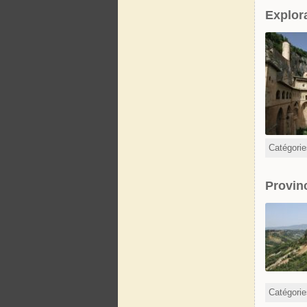
Explor
Catégori
Provin
Catégori