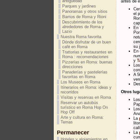
antigüedad
antes de e
Parques y jardines
Cer
Panoramas y otros sitios
el 
Barrios de Roma y Rioni
Rom
Descubrimiento de los
cap
alrededores de Roma y
En
Lazio
Por
Nuestra Roma favorita
not
cer
Dónde disfrutar de un buen
su 
café en Roma
En 
Trattorias y restaurantes en
nu
Roma : recomendaciones
y
T
Pizzerías en Roma: buenas
Lo
direcciones
con
Panaderías y pastelerías
A 5
favoritas en Roma
ver
Los Museos en Roma
Des
Itinerarios en Roma: ideas y
Otros lug
recorridos
Visitas y reservas en Roma
Los
Reservar un autobús
Pap
turístico en Roma Hop On
Los
Hop Off
Ana
Arte y cultura en Roma:
La
Temas
lit
cal
Permanecer
La
cum
Hoteles y alojamientos en