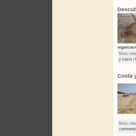
Descubr
organizaci
Mots clé
y Lazio
|
Costa 
Mots clé
commenta