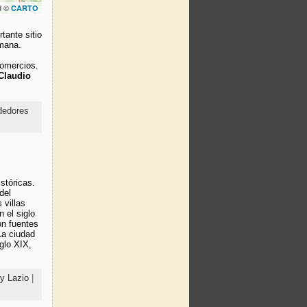
d ©
CARTO
tante sitio
omana.
comercios.
 Claudio
dedores
stóricas.
del
 villas
 el siglo
on fuentes
La ciudad
glo XIX,
y Lazio
|