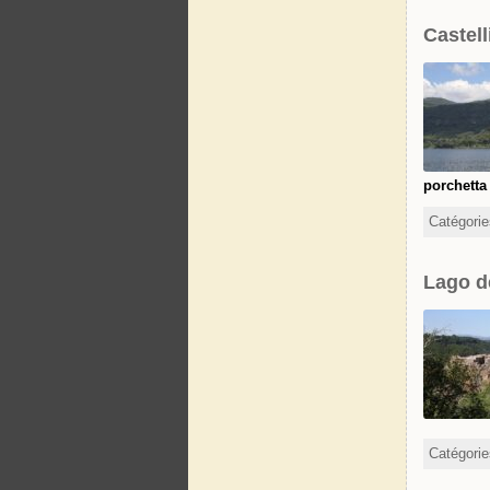
Castel
porchetta
Catégori
Lago de
Catégori