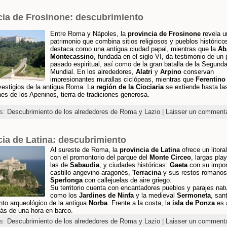
cia de Frosinone: descubrimiento
Entre Roma y Nápoles, la
provincia de Frosinone
revela u
patrimonio que combina sitios religiosos y pueblos histórico
destaca como una antigua ciudad papal, mientras que la
Ab
Montecassino
, fundada en el siglo VI, da testimonio de un
pasado espiritual, así como de la gran batalla de la Segund
Mundial. En los alrededores,
Alatri
y
Arpino
conservan
impresionantes murallas ciclópeas, mientras que
Ferentino
vestigios de la antigua Roma. La
región de la Ciociaria
se extiende hasta la
nes de los Apeninos, tierra de tradiciones generosa.
es:
Descubrimiento de los alrededores de Roma y Lazio
|
Laisser un commenta
cia de Latina: descubrimiento
Al sureste de Roma, la
provincia de Latina
ofrece un litora
con el promontorio del parque del
Monte Circeo
, largas pl
las de
Sabaudia
, y ciudades históricas:
Gaeta
con su impo
castillo angevino-aragonés,
Terracina
y sus restos romanos
Sperlonga
con callejuelas de aire griego.
Su territorio cuenta con encantadores pueblos y parajes nat
como los
Jardines de Ninfa
y la medieval
Sermoneta
, san
nto arqueológico de la antigua
Norba
. Frente a la costa, la
isla de Ponza
es 
ás de una hora en barco.
es:
Descubrimiento de los alrededores de Roma y Lazio
|
Laisser un commenta