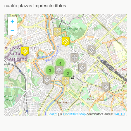
cuatro plazas imprescindibles.
+
−
Travelers' Map is loading...
If you see this after your page is
4
loaded completely, leafletJS files are
3
missing.
2
Leaflet
| ©
OpenStreetMap
contributors and ©
CARTO