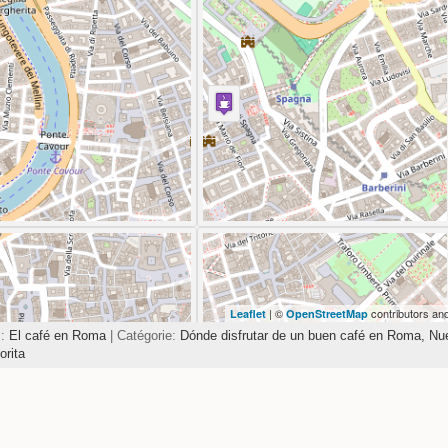
Travelers' Map is loading...
If you see this after your page is loaded completely,
leafletJS files are missing.
| ©
contributors an
Leaflet
OpenStreetMap
s:
El café en Roma
| Catégorie:
Dónde disfrutar de un buen café en Roma,
Nu
orita