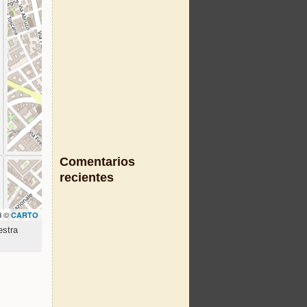
Comentarios
recientes
d ©
CARTO
estra