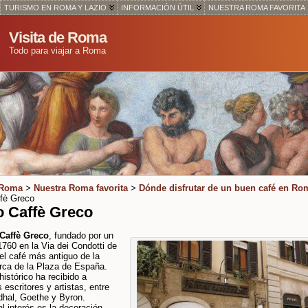
TURISMO EN ROMA Y LAZIO
INFORMACIÓN ÚTIL
NUESTRA ROMA FAVORITA
Visita de Roma
Todo para viajar a Roma
 Roma
>
Nuestra Roma favorita
>
Dónde disfrutar de un buen café en Ro
ffè Greco
o Caffè Greco
 Caffè Greco
, fundado por un
1760 en la Via dei Condotti de
l café más antiguo de la
rca de la Plaza de España.
histórico ha recibido a
escritores y artistas, entre
dhal, Goethe y Byron.
al interés es la decoración