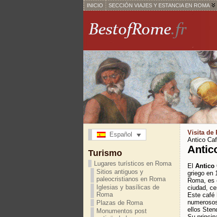
INICIO
SECCIÓN VIAJES Y ESTANCIA EN ROMA
Visita de
Español
Antico Ca
Antic
Turismo
Lugares turísticos en Roma
El
Antico
Sitios antiguos y
griego en 
paleocristianos en Roma
Roma, es e
Iglesias y basílicas de
ciudad, ce
Roma
Este café 
numerosos 
Plazas de Roma
ellos Sten
Monumentos post
Su princip