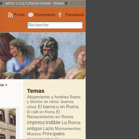
ARTE Y CULTURA EN ROMA: TEMAS
Posts
Comments
Facebook
ma
>
Temas
Alojamiento y hoteles
Bares
y bistrós en roma: buenos
El barroco en Roma
sitios
El
El café en Roma
Renacimiento en Roma
imprescindible
La Roma
antigua
Lazio
Monumentos
Principales
Museos