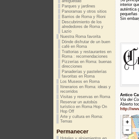
antigüedad
interior q
Parques y jardines
auténtica 
Panoramas y otros sitios
pequeñas 
Barrios de Roma y Rioni
Sin embarg
Descubrimiento de los
alrededores de Roma y
Lazio
Nuestra Roma favorita
Dónde disfrutar de un buen
café en Roma
Trattorias y restaurantes en
Roma : recomendaciones
Pizzerías en Roma: buenas
direcciones
Panaderías y pastelerías
favoritas en Roma
Los Museos en Roma
Itinerarios en Roma: ideas y
recorridos
Antico Ca
Visitas y reservas en Roma
Via dei Co
Reservar un autobús
Abierto to
turístico en Roma Hop On
http://ww
Hop Off
Arte y cultura en Roma:
+
Temas
−
Permanecer
Hoteles y alojamientos en