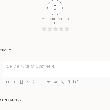
0
Évaluation de l'articl
e
ribe
{}
[+]
ENTAIRES