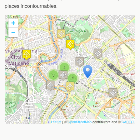
places incontournables.
+
−
Travelers' Map is loading...
If you see this after your page is
4
loaded completely, leafletJS files are
3
missing.
2
Leaflet
| ©
OpenStreetMap
contributors and ©
CARTO