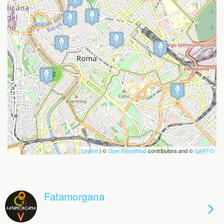
Travelers' Map is loading...
If you see this after your page is
loaded completely, leafletJS files are
missing.
2
Leaflet
| ©
OpenStreetMap
contributors and ©
CARTO
Fatamorgana