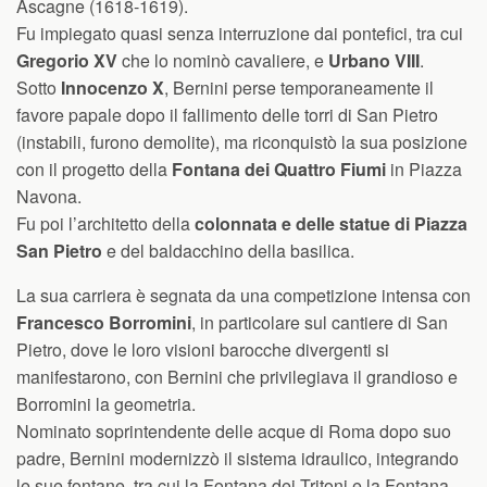
Ascagne (1618-1619).
Fu impiegato quasi senza interruzione dai pontefici, tra cui
Gregorio XV
che lo nominò cavaliere, e
Urbano VIII
.
Sotto
Innocenzo X
, Bernini perse temporaneamente il
favore papale dopo il fallimento delle torri di San Pietro
(instabili, furono demolite), ma riconquistò la sua posizione
con il progetto della
Fontana dei Quattro Fiumi
in Piazza
Navona.
Fu poi l’architetto della
colonnata e delle statue di Piazza
San Pietro
e del baldacchino della basilica.
La sua carriera è segnata da una competizione intensa con
Francesco Borromini
, in particolare sul cantiere di San
Pietro, dove le loro visioni barocche divergenti si
manifestarono, con Bernini che privilegiava il grandioso e
Borromini la geometria.
Nominato soprintendente delle acque di Roma dopo suo
padre, Bernini modernizzò il sistema idraulico, integrando
le sue fontane, tra cui la Fontana dei Tritoni e la Fontana