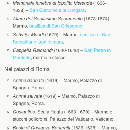
Memoriale funebre di Ippolito Merenda
(1636-
1638) –
San Giacomo alla Lungara
.
Altare del Santissimo Sacramento
(1673-1674) –
Marmo,
basilica di San Crisogono
.
Salvator Mundi
(1679) – Marmo,
basilica di San
Sebastiano fuori le mura
.
Cappella Raimondi
(1640-1646) –
San Pietro in
Montorio
, marmo e stucco.
Nei palazzi di Roma
Anime dannate
(1619) – Marmo, Palazzo di
Spagna, Roma.
Anime salvate
(1619) – Marmo, Palazzo di
Spagna, Roma.
Costantino
, Scala Regia (1663-1670) – Marmo e
stucchi policromi, Palazzo del Vaticano, Vaticano.
Busto di Costanza Bonarelli
(1636-1638) – Marmo,