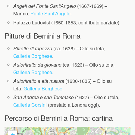
Angeli del Ponte Sant’Angelo
(1667-1669) –
Marmo,
Ponte Sant’Angelo
.
Palazzo Ludovisi (1650-1653, contributo parziale).
Pitture di Bernini a Roma
Ritratto di ragazzo
(ca. 1638) – Olio su tela,
Galleria Borghese
.
Autoritratto da giovane
(ca. 1623) – Olio su tela,
Galleria Borghese
.
Autoritratto a età matura
(1630-1635) – Olio su
tela,
Galleria Borghese
.
San Andrea e san Tommaso
(1627) – Olio su tela,
Galleria Corsini
(prestato a Londra oggi).
Percorso di Bernini a Roma: cartina
+