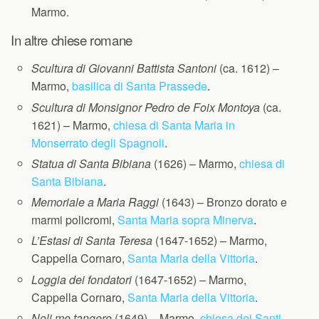
Marmo.
In altre chiese romane
Scultura di Giovanni Battista Santoni
(ca. 1612) –
Marmo,
basilica di Santa Prassede
.
Scultura di Monsignor Pedro de Foix Montoya
(ca.
1621) – Marmo,
chiesa di Santa Maria in
Monserrato degli Spagnoli
.
Statua di Santa Bibiana
(1626) – Marmo,
chiesa di
Santa Bibiana
.
Memoriale a Maria Raggi
(1643) – Bronzo dorato e
marmi policromi,
Santa Maria sopra Minerva
.
L’Estasi di Santa Teresa
(1647-1652) – Marmo,
Cappella Cornaro,
Santa Maria della Vittoria
.
Loggia dei fondatori
(1647-1652) – Marmo,
Cappella Cornaro,
Santa Maria della Vittoria
.
Noli me tangere
(1649) – Marmo,
chiesa dei Santi