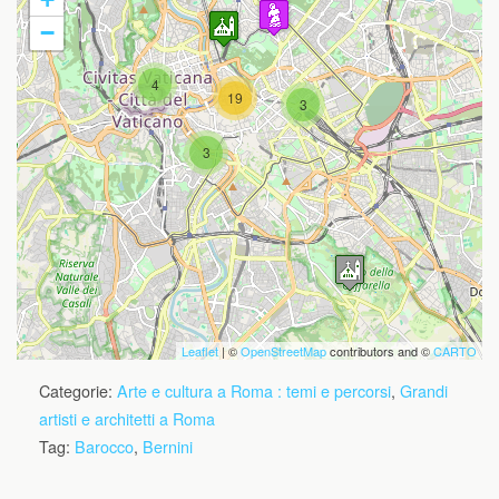
−
4
19
3
Travelers' Map is loading...
3
If you see this after your page is
loaded completely, leafletJS files are
missing.
Leaflet
| ©
OpenStreetMap
contributors and ©
CARTO
Categorie:
Arte e cultura a Roma : temi e percorsi
,
Grandi
artisti e architetti a Roma
Tag:
Barocco
,
Bernini