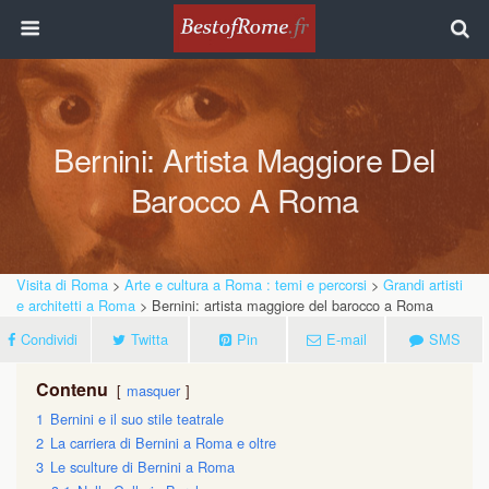
Bernini: Artista Maggiore Del
Barocco A Roma
Visita di Roma
>
Arte e cultura a Roma : temi e percorsi
>
Grandi artisti
e architetti a Roma
> Bernini: artista maggiore del barocco a Roma
Condividi
Twitta
Pin
E-mail
SMS
Contenu
masquer
1
Bernini e il suo stile teatrale
2
La carriera di Bernini a Roma e oltre
3
Le sculture di Bernini a Roma