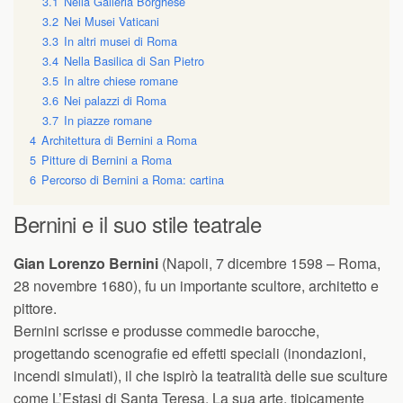
3.1
Nella Galleria Borghese
3.2
Nei Musei Vaticani
3.3
In altri musei di Roma
3.4
Nella Basilica di San Pietro
3.5
In altre chiese romane
3.6
Nei palazzi di Roma
3.7
In piazze romane
4
Architettura di Bernini a Roma
5
Pitture di Bernini a Roma
6
Percorso di Bernini a Roma: cartina
Bernini e il suo stile teatrale
Gian Lorenzo Bernini
(Napoli, 7 dicembre 1598 – Roma,
28 novembre 1680), fu un importante scultore, architetto e
pittore.
Bernini scrisse e produsse commedie barocche,
progettando scenografie ed effetti speciali (inondazioni,
incendi simulati), il che ispirò la teatralità delle sue sculture
come L’Estasi di Santa Teresa. La sua arte, tipicamente