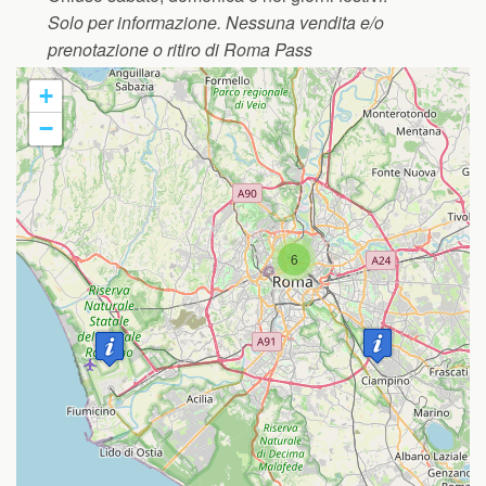
Solo per informazione. Nessuna vendita e/o
prenotazione o ritiro di Roma Pass
+
−
6
Travelers' Map is loading...
If you see this after your page is
loaded completely, leafletJS files are
missing.