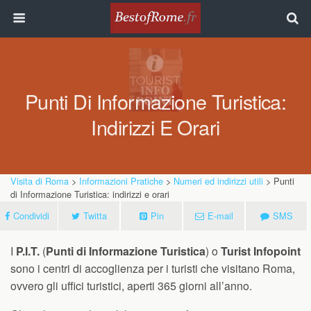
Punti Di Informazione Turistica:
Indirizzi E Orari
Visita di Roma
>
Informazioni Pratiche
>
Numeri ed indirizzi utili
> Punti
di Informazione Turistica: indirizzi e orari
Condividi
Twitta
Pin
E-mail
SMS
I
P.I.T.
(
Punti di Informazione Turistica
) o
Turist Infopoint
sono i centri di accoglienza per i turisti che visitano Roma,
ovvero gli uffici turistici, aperti 365 giorni all’anno.