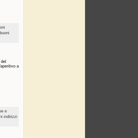
oni
 buoni
 del
'aperitivo a
ee e
ni indirizzi