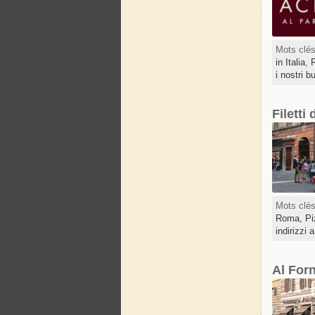
Mots clé
in Italia
,
R
i nostri b
Filetti
Mots clé
Roma,
Pi
indirizzi
Al Forn