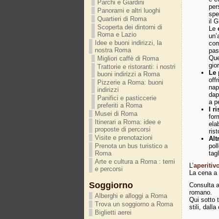
Parchi e Giardini
per
Panorami e altri luoghi
spe
Quartieri di Roma
il 
Scoperta dei dintorni di
Le
o
Roma e Lazio
un’
Idee e buoni indirizzi, la
com
nostra Roma
pas
Que
Migliori caffè di Roma
gio
Trattorie e ristoranti: i nostri
Le 
buoni indirizzi a Roma
off
Pizzerie a Roma: buoni
nap
indirizzi
dap
Panifici e pasticcerie
a p
preferiti a Roma
I r
Musei di Roma
for
Itinerari a Roma: idee e
ela
proposte di percorsi
ris
Visite e prenotazioni
Alt
pol
Prenota un bus turistico a
tag
Roma
Arte e cultura a Roma : temi
L’
aperitiv
e percorsi
La cena a 
Soggiorno
Consulta 
romano.
Alberghi e alloggi a Roma
Qui sotto 
Trova un soggiorno a Roma
stili, dall
Biglietti aerei