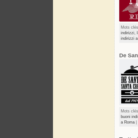
Mots clé
indirizzi
indirizzi
De San
Mots clé
buoni ind
a Roma
|