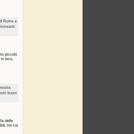
 di Roma e
ristoranti:
sto piccolo
 in loco,
 nostra
ostri buoni
fa delle
tà, tra cui