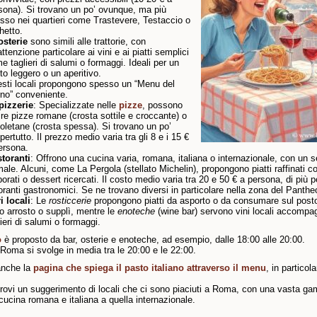
sona). Si trovano un po’ ovunque, ma più
sso nei quartieri come Trastevere, Testaccio o
Ghetto.
sterie
sono simili alle trattorie, con
attenzione particolare ai vini e ai piatti semplici
e taglieri di salumi o formaggi. Ideali per un
to leggero o un aperitivo.
sti locali propongono spesso un “Menu del
rno” conveniente.
pizzerie
: Specializzate nelle
pizze
, possono
rire pizze romane (crosta sottile e croccante) o
oletane (crosta spessa). Si trovano un po’
pertutto. Il prezzo medio varia tra gli 8 e i 15 €
ersona.
istoranti
: Offrono una cucina varia, romana, italiana o internazionale, con un s
male. Alcuni, come La Pergola (stellato Michelin), propongono piatti raffinati co
borati o dessert ricercati. Il costo medio varia tra 20 e 50 € a persona, di più pe
toranti gastronomici. Se ne trovano diversi in particolare nella zona del Panthe
ri locali
: Le
rosticcerie
propongono piatti da asporto o da consumare sul pos
lo arrosto o supplì, mentre le
enoteche
(wine bar) servono vini locali accompa
lieri di salumi o formaggi.
o
è proposto da bar, osterie e enoteche, ad esempio, dalle 18:00 alle 20:00.
Roma si svolge in media tra le 20:00 e le 22:00.
anche la
pagina che spiega il pasto italiano attraverso il menu
, in particol
trovi un suggerimento di locali che ci sono piaciuti a Roma, con una vasta g
a cucina romana e italiana a quella internazionale.