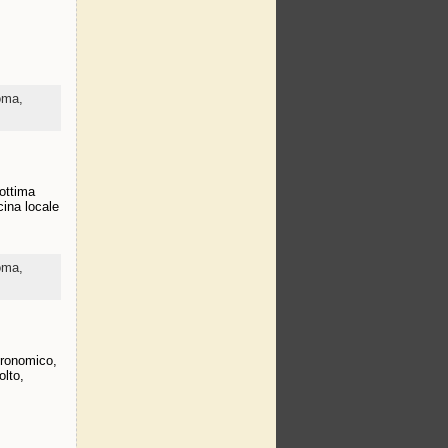
Roma,
ottima
cina locale
Roma,
tronomico,
olto,