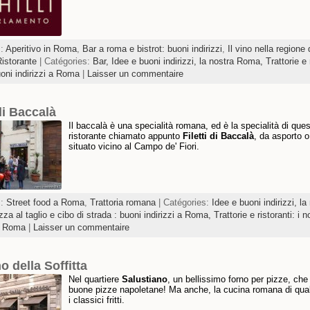
s:
Aperitivo in Roma
,
Bar a roma e bistrot: buoni indirizzi
,
Il vino nella regione
istorante
| Catégories:
Bar,
Idee e buoni indirizzi, la nostra Roma,
Trattorie e 
uoni indirizzi a Roma
|
Laisser un commentaire
 di Baccalà
Il baccalà è una specialità romana, ed è la specialità di que
ristorante chiamato appunto
Filetti di Baccalà
, da asporto o
situato vicino al Campo de' Fiori.
s:
Street food a Roma
,
Trattoria romana
| Catégories:
Idee e buoni indirizzi, la
zza al taglio e cibo di strada : buoni indirizzi a Roma,
Trattorie e ristoranti: i n
 a Roma
|
Laisser un commentaire
o della Soffitta
Nel quartiere
Salustiano
, un bellissimo forno per pizze, che 
buone pizze napoletane! Ma anche, la cucina romana di quali
i classici fritti.