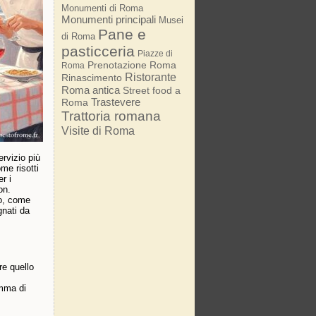
Monumenti di Roma
Monumenti principali
Musei
Pane e
di Roma
pasticceria
Piazze di
Prenotazione Roma
Roma
Ristorante
Rinascimento
Roma antica
Street food a
Trastevere
Roma
Trattoria romana
Visite di Roma
ervizio più
me risotti
r i
on.
to, come
gnati da
are quello
amma di