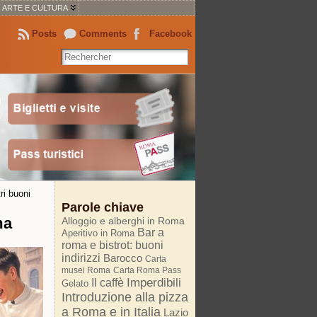
ARTE E CULTURA
Posts
Comments
Facebook
tri buoni
Parole chiave
ma
Alloggio e alberghi in Roma
Bar a
Aperitivo in Roma
roma e bistrot: buoni
indirizzi
Barocco
Carta
musei Roma
Carta Roma Pass
Imperdibili
Il caffè
Gelato
Introduzione alla pizza
a Roma e in Italia
Lazio