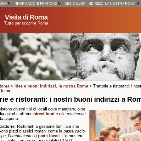
ROMA
INFORMAZIONI PRATICHE
IDEE E BUONI INDIRIZZI, LA NOSTRA ROMA
Visita di Roma
Tutto per scoprire Roma
 Roma
>
Idee e buoni indirizzi, la nostra Roma
> Trattorie e ristoranti: i nos
a Roma
rie e ristoranti: i nostri buoni indirizzi a Ro
stono diversi tipi di locali dove mangiare, oltre
i luoghi che offrono
street food
e alle
rosticcerie
da asporto:
trattorie
: Ristoranti a gestione familiare che
vono piatti classici romani come la
pasta cacio
epe
, l’
amatriciana
o i
piatti locali
. L’atmosfera
onviviale, con prezzi accessibili (10-20 € a