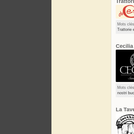
Trattor
Mots clé
Trattorie 
Cecili
Mots clé
nostri bu
La Tave