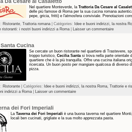
ia Da Cesare al Casaletto
Nel quartiere Monteverde, la
Trattoria Da Cesare al Casalet
delle più famose di Roma per la sua cucina romana autentic
pepe, gricia, fritti) e l'atmosfera conviviale. Prenotazioni cons
s:
Ristorante
,
Trattoria romana
| Catégories:
Idee e buoni indirizzi, la nostra 
e ristoranti: i nostri buoni indirizzi a Roma
|
Laisser un commentaire
a Santa Cucina
Se cercate un buon ristorante nel quartiere di Trastevere, s
troppo turistico,
Cecilia Santa
si trova nella parte orientale 
quartiere che è la più tranquilla. Offre una cucina italiana ori
ricercata. Un buon posto per mangiare qualcosa di diverso d
pizza.
s:
Ristorante
| Catégories:
Idee e buoni indirizzi, la nostra Roma,
Trattorie e ris
oni indirizzi a Roma
|
Laisser un commentaire
rna dei Fori Imperiali
La
Taverna dei Fori Imperiali
è una buona taverna nel quartiere Monti,
locali ben cucinati, grigliate e la sua molto apprezzata pasta.