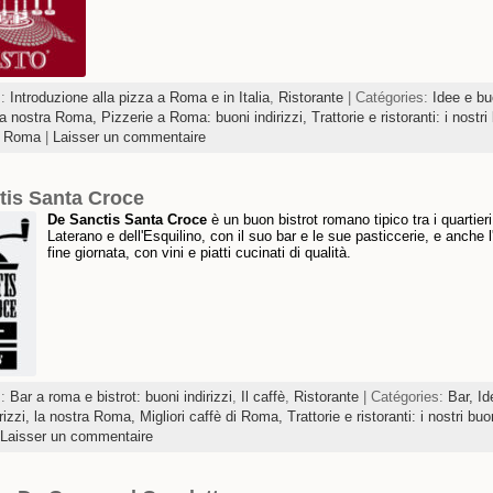
s:
Introduzione alla pizza a Roma e in Italia
,
Ristorante
| Catégories:
Idee e bu
, la nostra Roma,
Pizzerie a Roma: buoni indirizzi,
Trattorie e ristoranti: i nostri
 a Roma
|
Laisser un commentaire
tis Santa Croce
De Sanctis Santa Croce
è un buon bistrot romano tipico tra i quartieri
Laterano e dell'Esquilino, con il suo bar e le sue pasticcerie, e anche l
fine giornata, con vini e piatti cucinati di qualità.
s:
Bar a roma e bistrot: buoni indirizzi
,
Il caffè
,
Ristorante
| Catégories:
Bar,
Id
irizzi, la nostra Roma,
Migliori caffè di Roma,
Trattorie e ristoranti: i nostri buo
Laisser un commentaire