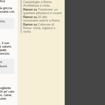
tica
Campidoglio a Roma:
Architettura e visita
la griccia
Ramon
su
Trastevere: un
essaria con
quartiere pittoresco e vivace
Ramon
su
20 altri
monumenti antichi a Roma
Roma,
Ramon
su
Colosseo di
Roma: visita, ingressi e
storia
, il suo
 e salumi,
piatti
ervizio
ni
 buoni
cogliente
 Un po' caro
ce, carne,
buone