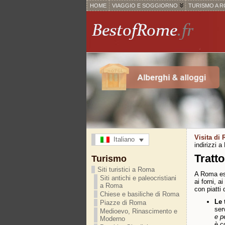
HOME
VIAGGIO E SOGGIORNO
TURISMO A 
Visita di
Italiano
indirizzi 
Tratto
Turismo
Siti turistici a Roma
A Roma esi
Siti antichi e paleocristiani
ai forni, a
a Roma
con piatti 
Chiese e basiliche di Roma
Le 
Piazze di Roma
ser
Medioevo, Rinascimento e
e p
Moderno
è c