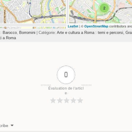
2
| ©
contributors an
Leaflet
OpenStreetMap
s:
Barocco
,
Borromini
| Catégorie:
Arte e cultura a Roma : temi e percorsi,
Gran
tti a Roma
0
Évaluation de l'articl
e
ribe