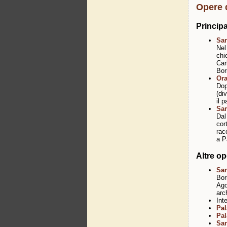
Opere 
Principa
San
Nel
chi
Car
Bor
Ora
Dop
(di
il 
San
Dal
cor
rac
a P
Altre op
San
Bor
Ago
arc
Int
Pa
Pal
San