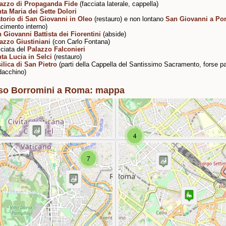
azzo di Propaganda Fide
(facciata laterale, cappella)
ta Maria dei Sette Dolori
torio di San Giovanni in Oleo
(restauro) e non lontano
San Giovanni a Por
facimento interno)
 Giovanni Battista dei Fiorentini
(abside)
azzo Giustiniani
(con Carlo Fontana)
ciata del
Palazzo Falconieri
ta Lucia in Selci
(restauro)
ilica di San Pietro
(parti della Cappella del Santissimo Sacramento, forse par
dacchino)
so Borromini a Roma: mappa
4
7
Travelers' Map is loading...
If you see this after your page is loaded completely,
leafletJS files are missing.