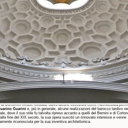
ni Professionali e Rivalità
e collaborazioni con il Bernini, in particolare a San Pietro e a Palazzo Barberin
 deteriorarono, dando origine a una rivalità che ebbe un impatto significativo su
 Borromini. Alcuni storici ritengono che il Bernini, consapevole del talento del
ore, abbia cercato di ostacolare la sua ascesa.
brevemente sotto il pontificato di Innocenzo X, ma alla morte di quest’ultimo 
avore del Vaticano e cadde in una profonda depressione. Riprese i lavori sulla f
o solo dieci anni dopo, completando successivamente la cappella Falconieri d
San Giovanni dei Fiorentini.
eramento fragile e una fine tragica
mento di Borromini probabilmente ebbe un ruolo negativo nella sua carriera. A 
i, abile cortigiano, Borromini aveva un carattere malinconico e introverso. Soff
disturbi nervosi e fu particolarmente isolato negli ultimi anni della sua vita, rit
etti.
a vita il 2 agosto 1667, gettandosi sulla propria spada dopo aver redatto il suo
to di confusione. Poco prima della sua morte, temendo che i suoi rivali si app
pera, aveva distrutto tutti i suoi disegni di lavoro bruciandoli.
à e ricezione postuma
a di Borromini rimase limitata, salvo alcune eccezioni come l’architettura piem
uarino Guarini
e, più in generale, alcune realizzazioni del barocco tardivo ne
ale, dove il suo stile fu talvolta ripreso accanto a quelli del Bernini e di Corton
dalla fine del XIX secolo, la sua opera suscitò un rinnovato interesse e venne
amente riconosciuta per la sua inventiva architettonica.