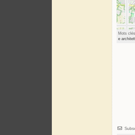
Mots clé
e archite
Subsc