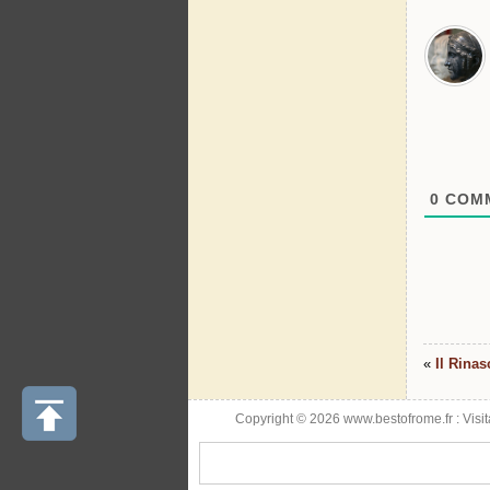
0
COMM
«
Il Rina
Copyright © 2026 www.bestofrome.fr :
Visi