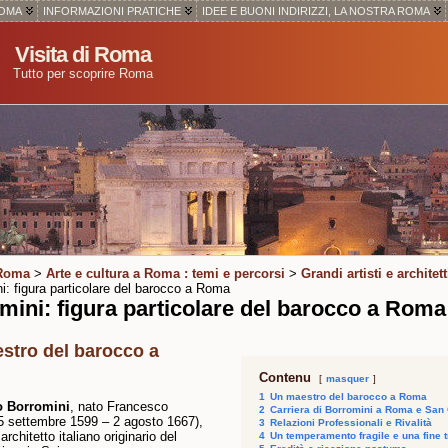
ROMA
INFORMAZIONI PRATICHE
IDEE E BUONI INDIRIZZI, LA NOSTRA ROMA
Visita di Roma
Tutto per scoprire Roma
 Roma
>
Arte e cultura a Roma : temi e percorsi
>
Grandi artisti e archite
i: figura particolare del barocco a Roma
mini: figura particolare del barocco a Roma
stro del barocco a
Contenu
masquer
1
Un maestro del barocco a Roma
o Borromini
, nato Francesco
2
Carriera di Borromini a Roma e San 
25 settembre 1599 – 2 agosto 1667),
3
Relazioni Professionali e Rivalità
architetto italiano originario del
4
Un temperamento fragile e una fine 