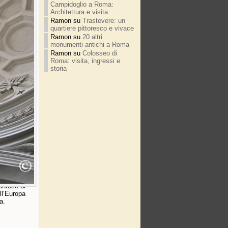
Campidoglio a Roma:
Architettura e visita
i, i loro
Ramon
su
Trastevere: un
lla
quartiere pittoresco e vivace
 suo ex
Ramon
su
20 altri
monumenti antichi a Roma
nel 1655,
Ramon
su
Colosseo di
acciata di
Roma: visita, ingressi e
ella
storia
differenza
riva
irandosi da
 testamento
ropriassero
ontese di
ll’Europa
a.