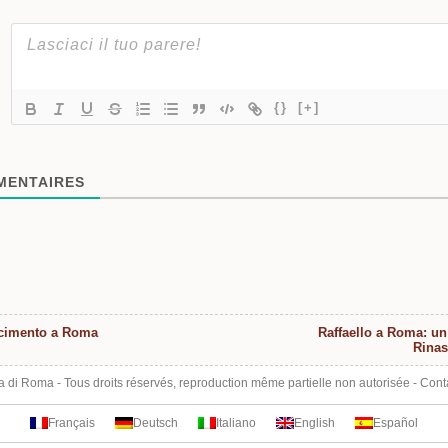
{}
[+]
ENTAIRES
scimento a Roma
Raffaello a Roma: un
Rina
ta di Roma
- Tous droits réservés, reproduction même partielle non autorisée -
Cont
Français
Deutsch
Italiano
English
Español