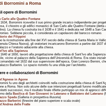
di Borromini a Roma
li opere di Borromini
 Carlo alle Quattro Fontane
 1634, Borromini ricevette il suo primo grande incarico indipendente per proget
esa, il chiostro e gli edifici monastici di San Carlo alle Quattro Fontane (dett
lino). La chiesa fu costruita tra il 1638 e il 1641 e dedicata nel 1648 a San Car
romeo. Sebbene piccola, è considerata un capolavoro del barocco romano.
torio dei Filippini
o la ricostruzione alla fine del XVI secolo della chiesa di Santa Maria in Vallic
venuta Chiesa Nuova), gli oratoriani incaricarono Borromini a partire dal 1637 d
palazzo e l’oratorio adiacente alla chiesa.
t’Ivo alla Sapienza
 1640 al 1650, lavorò alla progettazione della chiesa di Sant’Ivo alla Sapienza
tile, vicino al palazzo della Sapienza dell’Università di Roma. Era stato inizia
comandato nel 1632 dal suo supervisore dell’epoca, Gian Lorenzo Bernini, ch
alazzo Barberini.
Lo spazio ristretto fu una sfida per l’architetto.
ere e collaborazioni di Borromini
t’Agnese in Agone
romini fu uno degli architetti coinvolti nella costruzione della chiesa di Sant’A
ne a Roma. Non solo alcune delle sue intenzioni progettuali furono modificat
hitetti successivi, ma il risultato finale riflette purtroppo un mix di approcci diff
erno della
Basilica di San Giovanni in Laterano
e
Battistero del Laterano
(f
lazzo Spada
(Galleria in prospettiva illusoria)
azzo Barberini
(finestre del piano superiore e scala ovale)
t’Andrea delle Fratte