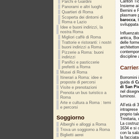
Canton Tic
Parchi e Giardini
Insieme a
Panorami e altri luoghi
Bernini e 
Quartieri di Roma
plasmare p
Scoperta dei dintorni di
barocca
, 
Roma e Lazio
sviluppata
Idee e buoni indirizzi, la
nostra Roma
Influenzat
Migliori caffè di Roma
antica, Bo
delle form
Trattorie e ristoranti: i nostri
architetto
buoni indirizzi a Roma
contempora
Pizzerie a Roma: buoni
discipline 
indirizzi
Panifici e pasticcerie
Carrie
preferiti a Roma
Musei di Roma
Itinerari a Roma: idee e
Borromini 
proposte di percorsi
guida di
C
di San Pi
Visite e prenotazioni
nel disegn
Prenota un bus turistico a
luminosi.
Roma
Arte e cultura a Roma : temi
All’età di 
e percorsi
intraprese
proprio ta
Soggiorno
Trinitaria
La costruz
Alberghi e alloggi a Roma
1634 e si 
Trova un soggiorno a Roma
con la sal
Biglietti aerei
la facciata