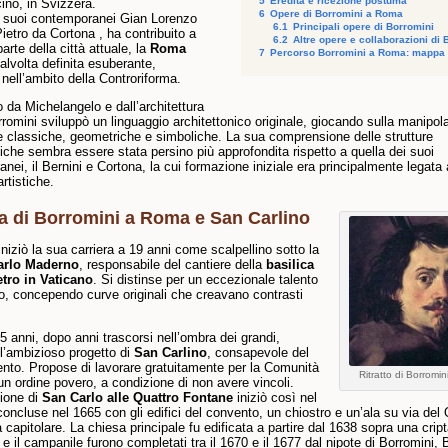
5
Eredità e ricezione postuma
ino, in Svizzera.
6
Opere di Borromini a Roma
i suoi contemporanei Gian Lorenzo
6.1
Principali opere di Borromini
Pietro da Cortona , ha contribuito a
6.2
Altre opere e collaborazioni di 
arte della città attuale, la
Roma
7
Percorso Borromini a Roma: mappa
talvolta definita esuberante,
 nell’ambito della Controriforma.
o da Michelangelo e dall’architettura
rromini sviluppò un linguaggio architettonico originale, giocando sulla manipol
e classiche, geometriche e simboliche. La sua comprensione delle strutture
niche sembra essere stata persino più approfondita rispetto a quella dei suoi
nei, il Bernini e Cortona, la cui formazione iniziale era principalmente legata 
artistiche.
ra di Borromini a Roma e San Carlino
iniziò la sua carriera a 19 anni come scalpellino sotto la
arlo Maderno
, responsabile del cantiere della
basilica
etro in Vaticano
. Si distinse per un eccezionale talento
o, concependo curve originali che creavano contrasti
35 anni, dopo anni trascorsi nell’ombra dei grandi,
 l’ambizioso progetto di
San Carlino
, consapevole del
lento. Propose di lavorare gratuitamente per la Comunità
Ritratto di Borromi
, un ordine povero, a condizione di non avere vincoli.
ione di
San Carlo alle Quattro Fontane
iniziò così nel
concluse nel 1665 con gli edifici del convento, un chiostro e un’ala su via del 
a capitolare. La chiesa principale fu edificata a partire dal 1638 sopra una crip
 e il campanile furono completati tra il 1670 e il 1677 dal nipote di Borromini,