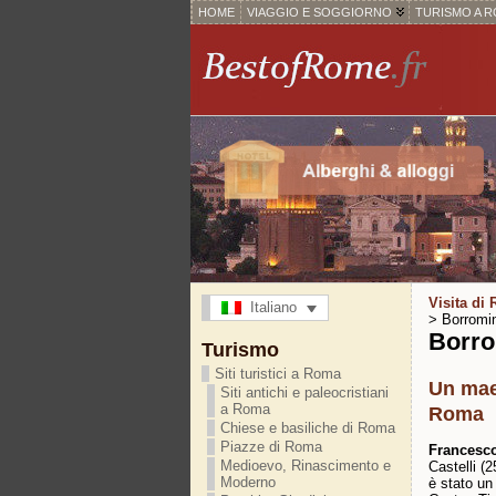
HOME
VIAGGIO E SOGGIORNO
TURISMO A 
Visita di
Italiano
> Borromin
Borro
Turismo
Siti turistici a Roma
Un mae
Siti antichi e paleocristiani
a Roma
Roma
Chiese e basiliche di Roma
Piazze di Roma
Francesc
Medioevo, Rinascimento e
Castelli (
Moderno
è stato un 