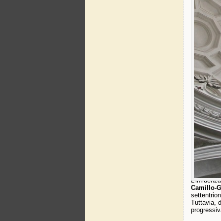
Relazio
Dopo alcun
rapporti si
carriera di
collaborat
Si impose 
perse il f
San Carlin
chiesa di 
Un temp
Il tempera
del Bernin
persino di 
alcuni prog
Si tolse l
in uno sta
della sua o
Eredit
L’influenz
Camillo-G
settentrion
Tuttavia, 
progressiv