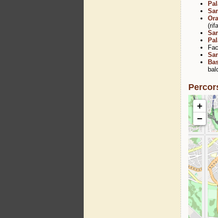
Pal
San
Ora
(ri
San
Pal
Fac
San
Bas
bal
Percor
+
−