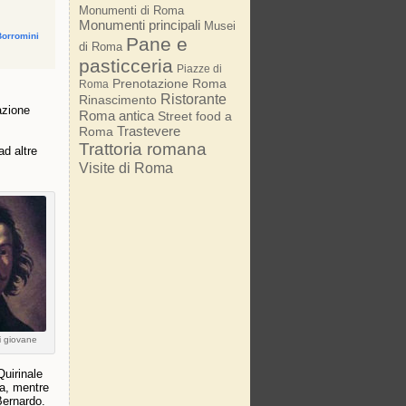
Monumenti di Roma
Monumenti principali
Musei
Borromini
Pane e
di Roma
pasticceria
Piazze di
Prenotazione Roma
Roma
Ristorante
Rinascimento
azione
Roma antica
Street food a
Trastevere
Roma
Trattoria romana
ad altre
Visite di Roma
ni giovane
Quirinale
ta, mentre
 Bernardo.