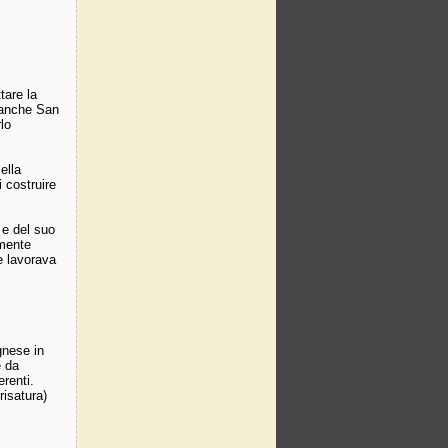
tare la
a anche San
lo
ella
i costruire
 e del suo
lmente
e lavorava
gnese in
e da
erenti.
risatura)