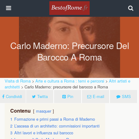
Carlo Maderno: Precursore Del
Barocco A Roma
Visita di Roma
>
Arte e cultura a Roma : temi e percorsi
>
Altri artisti e
architetti
> Carlo Maderno: precursore del barocco a Roma
Condividi
Twitta
Pin
E-mail
SMS
Contenu
masquer
1
Formazione e primi passi a Roma di Maderno
2
L’ascesa di un architetto: commissioni importanti
3
Altri lavori e influenza sul barocco