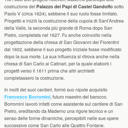
costruzione del
Palazzo dei Papi di Castel Gandolfo
sotto
Paolo V (circa 1624), sebbene il suo ruolo fosse limitato.
Progettò e iniziò la costruzione della cupola di Sant’Andrea
della Valle, la seconda più grande di Roma dopo San
Pietro, completata nel 1627. Fu anche coinvolto nella
progettazione della chiesa di San Giovanni dei Fiorentini
dal 1602, sebbene il suo progetto iniziale fosse modificato
dopo la sua morte. La sua influenza si ritrova anche nella
chiesa di San Carlo ai Catinari, per la quale elaborò i
progetti verso il 1611 prima che altri architetti
completassero la costruzione.
In molti dei suoi cantieri, formò suo nipote acquisito
Francesco Borromini
, futuro maestro del barocco.
Borromini lavorò infatti come assistente sul cantiere di San
Pietro, ereditando da Maderno una rigore tecnico e un
senso delle forme dinamiche, percepibili nelle sue opere
successive come San Carlo alle Quattro Fontane.