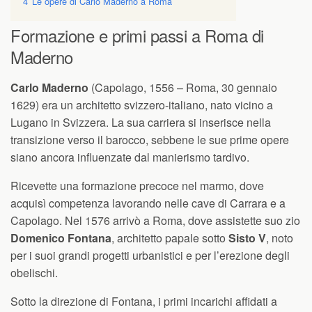
4
Le opere di Carlo Maderno a Roma
Formazione e primi passi a Roma di
Maderno
Carlo Maderno
(Capolago, 1556 – Roma, 30 gennaio
1629) era un architetto svizzero-italiano, nato vicino a
Lugano in Svizzera. La sua carriera si inserisce nella
transizione verso il barocco, sebbene le sue prime opere
siano ancora influenzate dal manierismo tardivo.
Ricevette una formazione precoce nel marmo, dove
acquisì competenza lavorando nelle cave di Carrara e a
Capolago. Nel 1576 arrivò a Roma, dove assistette suo zio
Domenico Fontana
, architetto papale sotto
Sisto V
, noto
per i suoi grandi progetti urbanistici e per l’erezione degli
obelischi.
Sotto la direzione di Fontana, i primi incarichi affidati a