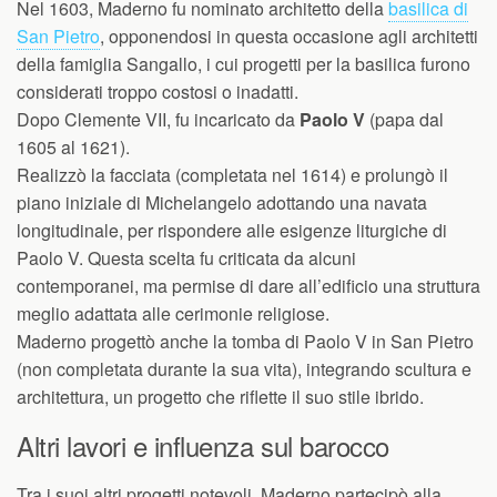
Nel 1603, Maderno fu nominato architetto della
basilica di
San Pietro
, opponendosi in questa occasione agli architetti
della famiglia Sangallo, i cui progetti per la basilica furono
considerati troppo costosi o inadatti.
Dopo Clemente VII, fu incaricato da
Paolo V
(papa dal
1605 al 1621).
Realizzò la facciata (completata nel 1614) e prolungò il
piano iniziale di Michelangelo adottando una navata
longitudinale, per rispondere alle esigenze liturgiche di
Paolo V. Questa scelta fu criticata da alcuni
contemporanei, ma permise di dare all’edificio una struttura
meglio adattata alle cerimonie religiose.
Maderno progettò anche la tomba di Paolo V in San Pietro
(non completata durante la sua vita), integrando scultura e
architettura, un progetto che riflette il suo stile ibrido.
Altri lavori e influenza sul barocco
Tra i suoi altri progetti notevoli, Maderno partecipò alla