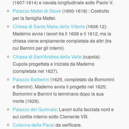
(1607-1614) e navata longitudinale sotto Paolo V.
Palazzo Mattei di Giove
(1600-1618) : Costruito
per la famiglia Mattei.
Chiesa di Santa Maria della Vittoria
(1608-12):
Maderno avvia i lavori tra il 1608 e il 1612, ma la
chiesa viene ampiamente completata da altri (tra
cui Bernini per gli interni).
Chiesa di Sant’Andrea della Valle
(cupola):
Cupola progettata e iniziata da Maderno
(completata nel 1627).
Palazzo Barberini
(1625, completato da Borromini
e Bernini). Maderno avvia il progetto nel 1625;
Borromini e Bernini lo terminano dopo la sua
morte (1629).
Palazzo del Quirinale
: Lavori sulla facciata nord e
sul cortile interno sotto Clemente VIII.
Colonna della Pace
: da verificare.