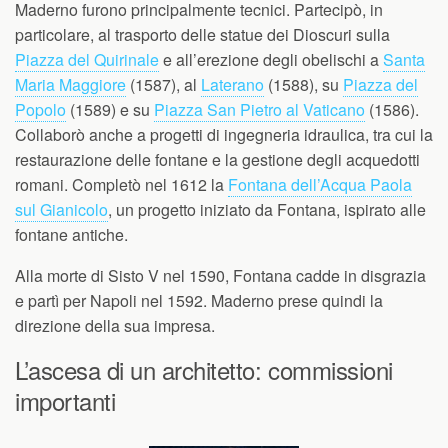
Maderno furono principalmente tecnici. Partecipò, in
particolare, al trasporto delle statue dei Dioscuri sulla
Piazza del Quirinale
e all’erezione degli obelischi a
Santa
Maria Maggiore
(1587), al
Laterano
(1588), su
Piazza del
Popolo
(1589) e su
Piazza San Pietro al Vaticano
(1586).
Collaborò anche a progetti di ingegneria idraulica, tra cui la
restaurazione delle fontane e la gestione degli acquedotti
romani. Completò nel 1612 la
Fontana dell’Acqua Paola
sul Gianicolo
, un progetto iniziato da Fontana, ispirato alle
fontane antiche.
Alla morte di Sisto V nel 1590, Fontana cadde in disgrazia
e partì per Napoli nel 1592. Maderno prese quindi la
direzione della sua impresa.
L’ascesa di un architetto: commissioni
importanti