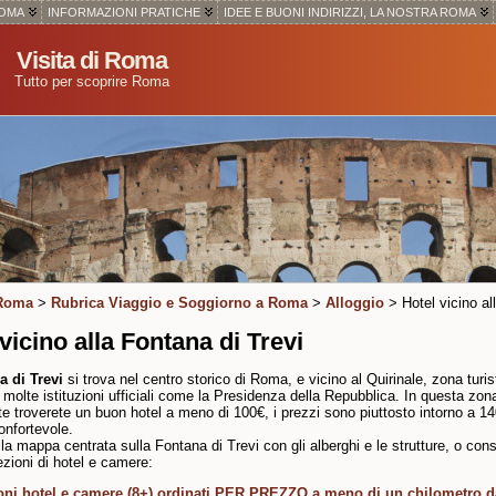
ROMA
INFORMAZIONI PRATICHE
IDEE E BUONI INDIRIZZI, LA NOSTRA ROMA
Visita di Roma
Tutto per scoprire Roma
 Roma
>
Rubrica Viaggio e Soggiorno a Roma
>
Alloggio
> Hotel vicino al
vicino alla Fontana di Trevi
a di Trevi
si trova nel centro storico di Roma, e vicino al Quirinale, zona turi
molte istituzioni ufficiali come la Presidenza della Repubblica. In questa zon
nte troverete un buon hotel a meno di 100€, i prezzi sono piuttosto intorno a 1
onfortevole.
 la mappa centrata sulla Fontana di Trevi con gli alberghi e le strutture, o cons
ezioni di hotel e camere:
ni hotel e camere (8+) ordinati PER PREZZO a meno di un chilometro d