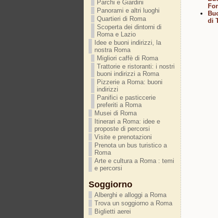
Parchi e Giardini
Fon
Panorami e altri luoghi
Buo
Quartieri di Roma
di 
Scoperta dei dintorni di
Roma e Lazio
Idee e buoni indirizzi, la
nostra Roma
Migliori caffè di Roma
Trattorie e ristoranti: i nostri
buoni indirizzi a Roma
Pizzerie a Roma: buoni
indirizzi
Panifici e pasticcerie
preferiti a Roma
Musei di Roma
Itinerari a Roma: idee e
proposte di percorsi
Visite e prenotazioni
Prenota un bus turistico a
Roma
Arte e cultura a Roma : temi
e percorsi
Soggiorno
Alberghi e alloggi a Roma
Trova un soggiorno a Roma
Biglietti aerei