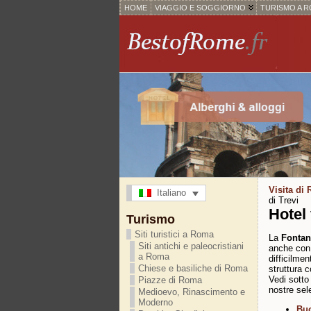
HOME
VIAGGIO E SOGGIORNO
TURISMO A 
Visita di
Italiano
di Trevi
Hotel 
Turismo
Siti turistici a Roma
La
Fontan
Siti antichi e paleocristiani
anche con 
a Roma
difficilme
Chiese e basiliche di Roma
struttura c
Vedi sotto
Piazze di Roma
nostre sel
Medioevo, Rinascimento e
Moderno
Buo