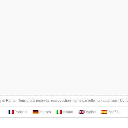
ta di Roma
- Tous droits réservés, reproduction même partielle non autorisée -
Cont
Français
Deutsch
Italiano
English
Español