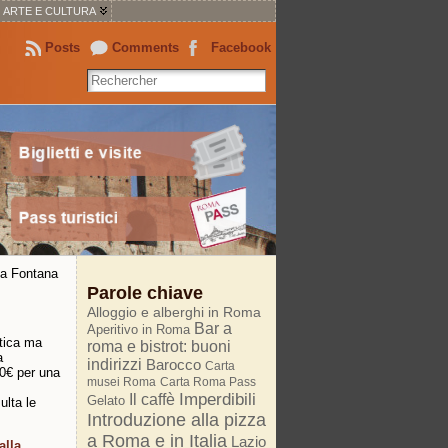
ARTE E CULTURA
Posts
Comments
Facebook
la Fontana
Parole chiave
Alloggio e alberghi in Roma
Bar a
Aperitivo in Roma
stica ma
roma e bistrot: buoni
a
indirizzi
Barocco
Carta
40€ per una
musei Roma
Carta Roma Pass
Imperdibili
Il caffè
Gelato
ulta le
Introduzione alla pizza
a Roma e in Italia
Lazio
alla