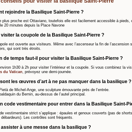
conseils pour visiter la basilique Saint-Pierre
 rejoindre la Basilique Saint-Pierre ?
e plus proche est Ottaviano, toutefois elle est facilement accessible à pieds
le 20 minutes depuis la Place Navone
visiter la coupole de la Basilique Saint-Pierre ?
upole est ouverte aux visiteurs. Même avec l’ascenseur la fin de l’ascension s
rs, qui sont très étroits.
de temps faut-il pour visiter la Basilique Saint-Pierre ?
viron 1h30 à 2h pour visiter l’intérieur et la coupole. Si vous combinez la vis
s du Vatican
, prévoyez une demi-journée.
 sont les œuvres d’art à ne pas manquer dans la basilique ?
Pietà de Michel-Ange, une sculpture émouvante près de l’entrée.
baldaquin du Bernin, au-dessus de l’autel principal.
 un code vestimentaire pour entrer dans la Basilique Saint-Pi
de vestimentaire strict s’applique : épaules et genoux couverts (pas de shorts
 débardeurs). Les contrôles sont fréquents.
 assister à une messe dans la basilique ?