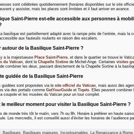
esses sont célébrées quotidiennement (horaires disponibles sur le site officie
peuvent y assister, mais les places sont limitées et il faut arriver en avance.
ique Saint-Pierre est-elle accessible aux personnes à mobil
?
la basilique est partiellement adapté avec la rampe près de l’entrée, mais la 
accessible aux fauteuils roulants en raison des escaliers.
 autour de la Basilique Saint-Pierre ?
l y a la majestueuse
Place Saint-Pierre
, et dans le quartier se trouve le Vati
s du Vatican
, dont la
Chapelle Sixtine
de Michel-Ange. Certaines
visites g
de combiner les deux, passant directement de la Chapelle Sixtine à la basiliq
te guidée de la Basilique Saint-Pierre
s guidées sont proposées via le
site officiel du Vatican
, mais aussi des age
ées via des portails comme
GetYourGuide
et
Tiqets
. Elles peuvent combiner 
 la coupole et les musées du Vatican pour un tour complet.
 le meilleur moment pour visiter la Basilique Saint-Pierre ?
ns de monde très tôt le matin, vers 7h ou 8h. Horaire à préférer en haute sais
oule. Les mercredis, il est conseillé aussi d’éviter les horaires de l’audience pa
s:
Basiliques
,
Basiliques majeures
,
Incontournables
,
La Renaissance à Rome