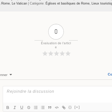
à Rome
,
Le Vatican
| Catégorie:
Églises et basiliques de Rome,
Lieux touristi
0
Évaluation de l'articl
e
Co
onner
{}
[+]