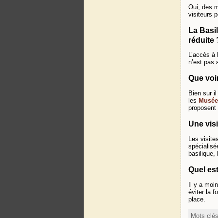
Oui, des m
visiteurs 
La Basil
réduite 
L’accès à 
n’est pas 
Que voir
Bien sur i
les
Musée
proposent 
Une visi
Les visite
spécialis
basilique,
Quel est
Il y a moi
éviter la f
place.
Mots clé