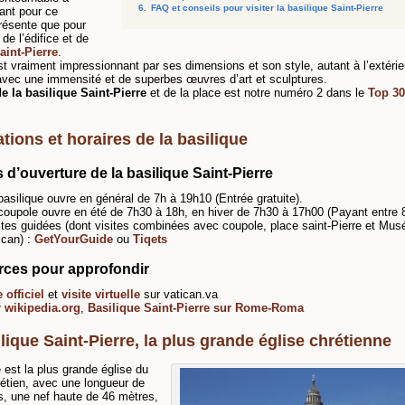
6.
FAQ et conseils pour visiter la basilique Saint-Pierre
ant pour ce
présente que pour
de l’édifice et de
aint-Pierre
.
est vraiment impressionnant par ses dimensions et son style, autant à l’extérie
r avec une immensité et de superbes œuvres d’art et sculptures.
de la basilique Saint-Pierre
et de la place est notre numéro 2 dans le
Top 30
tions et horaires de la basilique
 d’ouverture de la basilique Saint-Pierre
basilique ouvre en général de 7h à 19h10 (Entrée gratuite).
coupole ouvre en été de 7h30 à 18h, en hiver de 7h30 à 17h00 (Payant entre 8
ites guidées (dont visites combinées avec coupole, place saint-Pierre et Mus
ican) :
GetYourGuide
ou
Tiqets
ces pour approfondir
e officiel
et
visite virtuelle
sur vatican.va
 wikipedia.org
,
Basilique Saint-Pierre sur Rome-Roma
lique Saint-Pierre, la plus grande église chrétienne
e est la plus grande église du
étien, avec une longueur de
, une nef haute de 46 mètres,