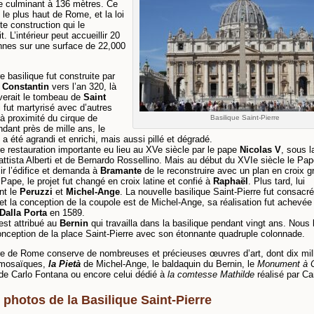
e culminant à 136 mètres. Ce
 le plus haut de Rome, et la loi
ute construction qui le
. L’intérieur peut accueillir 20
nnes sur une surface de 22,000
e basilique fut construite par
r
Constantin
vers l’an 320, là
verait le tombeau de
Saint
i fut martyrisé avec d’autres
 à proximité du cirque de
Basilique Saint-Pierre
dant près de mille ans, le
 été agrandi et enrichi, mais aussi pillé et dégradé.
e restauration importante eu lieu au XVe siècle par le pape
Nicolas V
, sous l
ttista Alberti et de Bernardo Rossellino. Mais au début du XVIe siècle le Pa
ir l’édifice et demanda à
Bramante
de le reconstruire avec un plan en croix g
 Pape, le projet fut changé en croix latine et confié à
Raphaël
. Plus tard, lui
nt le
Peruzzi
et
Michel-Ange
. La nouvelle basilique Saint-Pierre fut consacr
et la conception de la coupole est de Michel-Ange, sa réalisation fut achevée
alla Porta
en 1589.
 est attribué au
Bernin
qui travailla dans la basilique pendant vingt ans. Nous 
onception de la place Saint-Pierre avec son étonnante quadruple colonnade.
re de Rome conserve de nombreuses et précieuses œuvres d’art, dont dix mil
 mosaïques,
la Pietà
de Michel-Ange, le baldaquin du Bernin, le
Monument à C
de Carlo Fontana ou encore celui dédié à
la comtesse Mathilde
réalisé par C
 photos de la Basilique Saint-Pierre