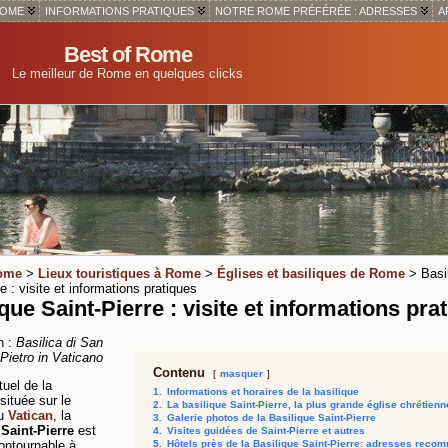
ROME
INFORMATIONS PRATIQUES
NOTRE ROME PRÉFÉRÉE : ADRESSES
A
Best of Rome
Le meilleur de Rome en quelques clicks
Rome
>
Lieux touristiques à Rome
>
Églises et basiliques de Rome
> Basi
e : visite et informations pratiques
que Saint-Pierre : visite et informations pra
n :
Basilica di San
Pietro in Vaticano
Contenu
masquer
tuel de la
1.
Informations et horaires de la basilique
située sur le
2.
La basilique Saint-Pierre, la plus grande église chrétienn
du
Vatican
, la
3.
Galerie photos de la Basilique Saint-Pierre
 Saint-Pierre
est
4.
Visites guidées de Saint-Pierre et autres
contournable à
5.
Hôtels près de la Basilique Saint-Pierre: adresses rec