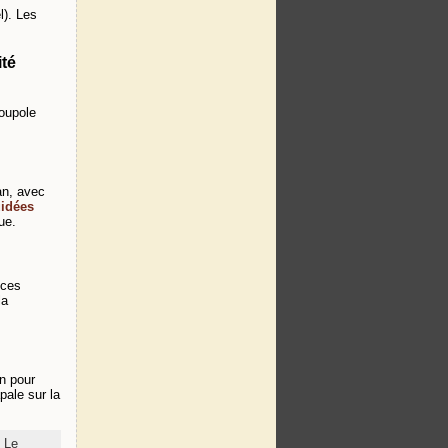
l). Les
ité
coupole
can, avec
uidées
ue.
nces
la
on pour
pale sur la
,
Le