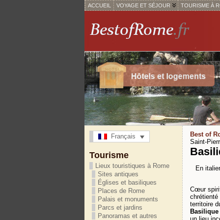
ACCUEIL
VOYAGE ET SÉJOUR
TOURISME À 
Best of 
Français
Saint-Pierr
Basili
Tourisme
Lieux touristiques à Rome
En italie
Sites antiques
Églises et basiliques
Cœur spiri
Places de Rome
chrétienté 
Palais et monuments
territoire 
Parcs et jardins
Basilique
Panoramas et autres
un lieu in