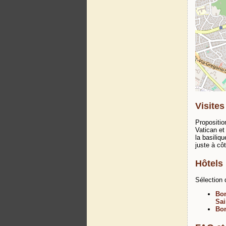
Visites
Propositio
Vatican et
la basiliqu
juste à côt
Hôtels
Sélection 
Bon
Sai
Bon