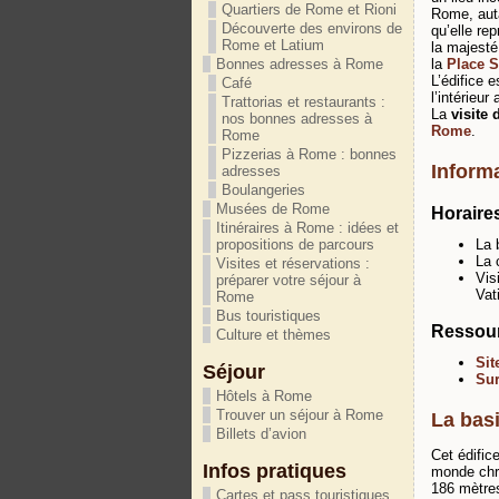
Quartiers de Rome et Rioni
Rome, aut
Découverte des environs de
qu’elle re
Rome et Latium
la majesté 
la
Place S
Bonnes adresses à Rome
L’édifice 
Café
l’intérieu
Trattorias et restaurants :
La
visite 
nos bonnes adresses à
Rome
.
Rome
Pizzerias à Rome : bonnes
Informa
adresses
Boulangeries
Musées de Rome
Horaires
Itinéraires à Rome : idées et
La 
propositions de parcours
La 
Visites et réservations :
Vis
préparer votre séjour à
Vat
Rome
Bus touristiques
Ressour
Culture et thèmes
Sit
Séjour
Sur
Hôtels à Rome
Trouver un séjour à Rome
La basi
Billets d’avion
Cet édific
Infos pratiques
monde chr
186 mètres
Cartes et pass touristiques