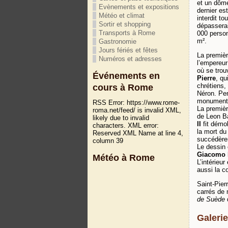
et un dôm
Evènements et expositions
dernier est
Météo et climat
interdit to
Sortir et shopping
dépasserait
Transports à Rome
000 perso
m².
Gastronomie
Jours fériés et fêtes
La premièr
Numéros et adresses
l’empereu
où se trou
Événements en
Pierre
, qu
chrétiens,
cours à Rome
Néron. Pen
monument a
RSS Error: https://www.rome-
La premièr
roma.net/feed/ is invalid XML,
de Leon Ba
likely due to invalid
II
fit démol
characters. XML error:
la mort du
Reserved XML Name at line 4,
succédère
column 39
Le dessin 
Giacomo D
Météo à Rome
L’intérieur
aussi la c
Saint-Pier
carrés de
de Suède
Galerie