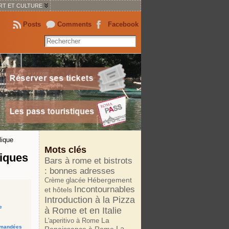
RT ET CULTURE
Posts
Comments
Facebook
lique
Mots clés
tiques
Bars à rome et bistrots
: bonnes adresses
Crème glacée
Hébergement
Incontournables
et hôtels
Introduction à la Pizza
e
à Rome et en Italie
La
L'aperitivo à Rome
ommandées
La