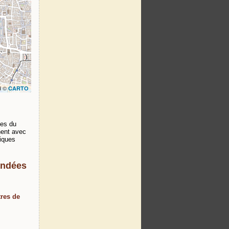
d ©
CARTO
ées du
nent avec
liques
andées
tres de