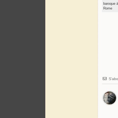
baroque 
Rome
S’ab