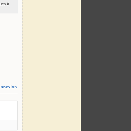
ques à
nnexion