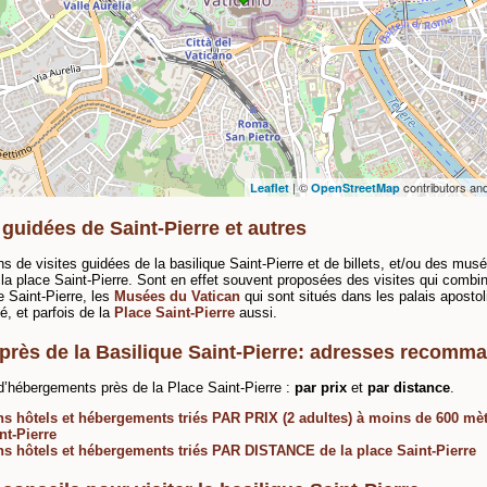
If you see this after your page is loaded completely,
leafletJS files are missing.
| ©
contributors an
Leaflet
OpenStreetMap
 guidées de Saint-Pierre et autres
ns de visites guidées de la basilique Saint-Pierre et de billets, et/ou des mus
 la place Saint-Pierre. Sont en effet souvent proposées des visites qui combi
e Saint-Pierre, les
Musées du Vatican
qui sont situés dans les palais aposto
é, et parfois de la
Place Saint-Pierre
aussi.
 près de la Basilique Saint-Pierre: adresses recomm
d’hébergements près de la Place Saint-Pierre :
par prix
et
par distance
.
s hôtels et hébergements triés PAR PRIX (2 adultes) à moins de 600 mè
nt-Pierre
s hôtels et hébergements triés PAR DISTANCE de la place Saint-Pierre