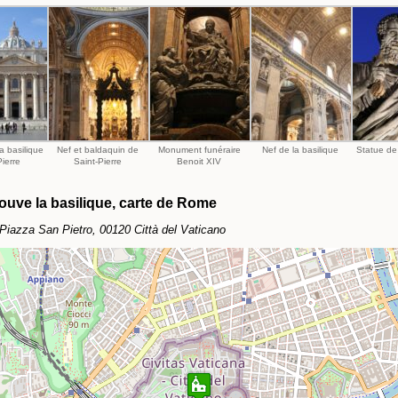
a basilique
Nef et baldaquin de
Monument funéraire
Nef de la basilique
Statue de 
Pierre
Saint-Pierre
Benoit XIV
ouve la basilique, carte de Rome
Piazza San Pietro, 00120 Città del Vaticano
Travelers' Map is loading...