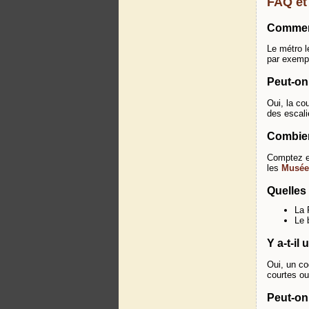
FAQ et 
Comment
Le métro l
par exemp
Peut-on 
Oui, la co
des escalie
Combien 
Comptez en
les
Musée
Quelles
La 
Le 
Y a-t-il
Oui, un co
courtes ou
Peut-on