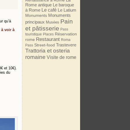
Renaissance à Rome
Rome antique
Le baroque
Le café
à Rome
Le Latium
Monuments
Monuments
Pain
ur qu’à
principaux
Musées
et pâtisserie
Pass
 à voir à
Réservation
touristique
Places
Restaurant
rome
Roma
Trastevere
Street-food
Pass
Trattoria et osteria
romaine
Visite de rome
€ et 10€).
ées du