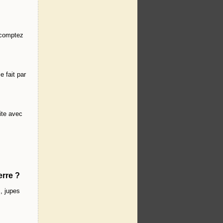
, comptez
e fait par
ite avec
erre ?
, jupes