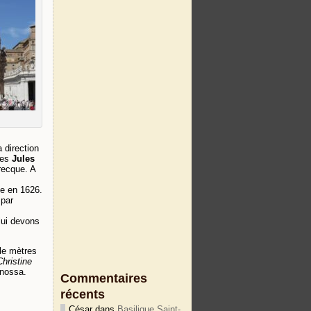
a direction
pes
Jules
recque. A
ée en 1626.
 par
lui devons
le mètres
hristine
anossa.
Commentaires
récents
César
dans
Basilique Saint-