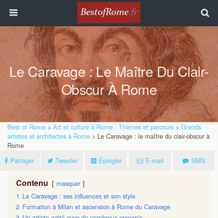
Le Caravage : Le Maître Du Clair-
Obscur À Rome
Best of Rome
>
Art et culture à Rome : Thèmes et parcours
>
Grands
artistes et architectes à Rome
> Le Caravage : le maître du clair-obscur à
Rome
Partager
Tweeter
Épingler
E-mail
SMS
Contenu
masquer
1
Le Caravage : ses influences et son style
2
Formation à Milan et ascension à Rome du Caravage
3
Un artiste agité avec de nombreux ennemis