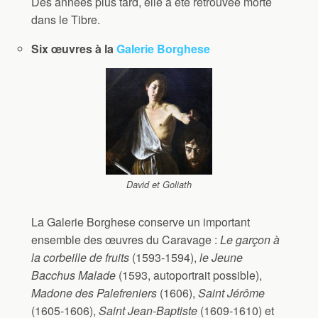
Des années plus tard, elle a été retrouvée morte
dans le Tibre.
Six œuvres à la
Galerie Borghese
David et Goliath
La Galerie Borghese conserve un important
ensemble des œuvres du Caravage :
Le garçon à
la corbeille de fruits
(1593-1594),
le Jeune
Bacchus Malade
(1593, autoportrait possible),
Madone des Palefreniers
(1606),
Saint Jérôme
(1605-1606),
Saint Jean-Baptiste
(1609-1610) et