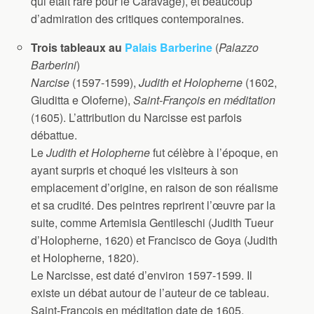
qui était rare pour le Caravage), et beaucoup
d’admiration des critiques contemporaines.
Trois tableaux au
Palais Barberine
(
Palazzo
Barberini
)
Narcise
(1597-1599),
Judith et Holopherne
(1602,
Giuditta e Oloferne),
Saint-François en méditation
(1605). L’attribution du Narcisse est parfois
débattue.
Le
Judith et Holopherne
fut célèbre à l’époque, en
ayant surpris et choqué les visiteurs à son
emplacement d’origine, en raison de son réalisme
et sa crudité. Des peintres reprirent l’œuvre par la
suite, comme Artemisia Gentileschi (Judith Tueur
d’Holopherne, 1620) et Francisco de Goya (Judith
et Holopherne, 1820).
Le Narcisse, est daté d’environ 1597-1599. Il
existe un débat autour de l’auteur de ce tableau.
Saint-François en méditation date de 1605.