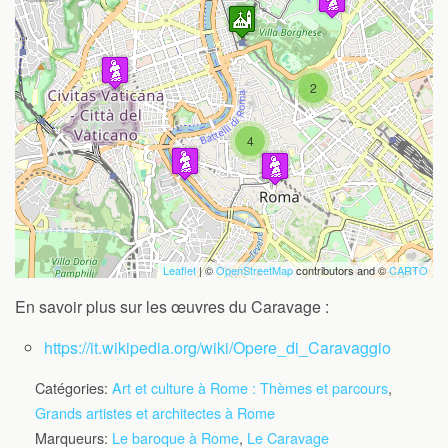
Travelers' Map is loading...
2
If you see this after your page is
loaded completely, leafletJS files are
missing.
4
Leaflet
| ©
OpenStreetMap
contributors and ©
CARTO
En savoir plus sur les œuvres du Caravage :
https://it.wikipedia.org/wiki/Opere_di_Caravaggio
Catégories:
Art et culture à Rome : Thèmes et parcours
,
Grands artistes et architectes à Rome
Marqueurs:
Le baroque à Rome
,
Le Caravage