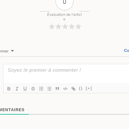
0
Évaluation de l'articl
e
Co
onner
{}
[+]
ENTAIRES