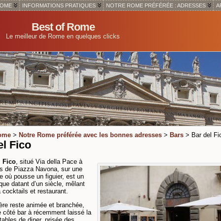
ROME
INFORMATIONS PRATIQUES
NOTRE ROME PRÉFÉRÉE : ADRESSES
A
Best of Rome
Le meilleur de Rome en quelques clicks
Rome
>
Notre Rome préférée avec les bonnes adresses
>
Bars
> Bar del Fi
el Fico
l Fico
, situé Via della Pace à
s de Piazza Navona, sur une
ce où pousse un figuier, est un
rique datant d’un siècle, mêlant
 cocktails et restaurant.
ère reste animée et branchée,
e côté bar à récemment laissé la
tables de diner, prisée des