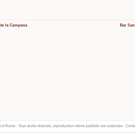
nte la Campana
Bar San 
t of Rome
- Tous droits réservés, reproduction même partielle non autorisée -
Conta