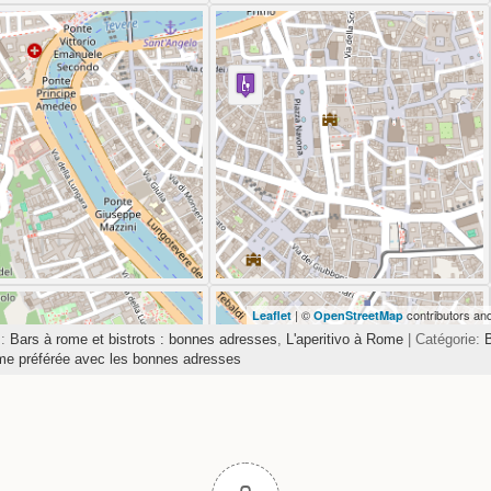
Travelers' Map is loading...
If you see this after your page is loaded completely,
leafletJS files are missing.
| ©
contributors an
Leaflet
OpenStreetMap
s:
Bars à rome et bistrots : bonnes adresses
,
L'aperitivo à Rome
| Catégorie:
me préférée avec les bonnes adresses