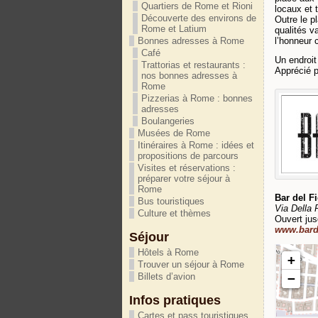
Quartiers de Rome et Rioni
locaux et 
Découverte des environs de
Outre le p
Rome et Latium
qualités v
l’honneur 
Bonnes adresses à Rome
Café
Un endroit 
Trattorias et restaurants :
Apprécié p
nos bonnes adresses à
Rome
Pizzerias à Rome : bonnes
adresses
Boulangeries
Musées de Rome
Itinéraires à Rome : idées et
propositions de parcours
Visites et réservations :
préparer votre séjour à
Rome
Bar del F
Bus touristiques
Via Della 
Culture et thèmes
Ouvert jus
www.bard
Séjour
Hôtels à Rome
+
Trouver un séjour à Rome
−
Billets d’avion
Infos pratiques
Cartes et pass touristiques