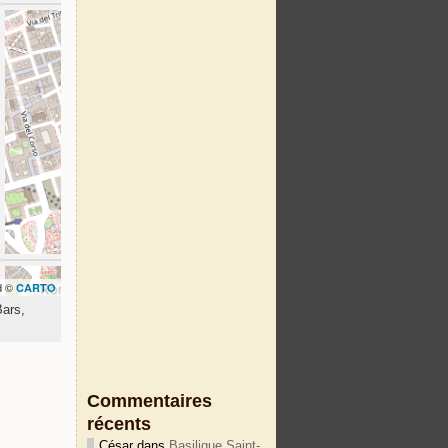
d ©
CARTO
Bars,
Commentaires
récents
César
dans
Basilique Saint-