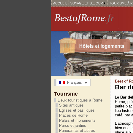
ACCUEIL
VOYAGE ET SÉJOUR
TOURISME À 
Best of 
Français
Bar d
Tourisme
Le
Bar de
Lieux touristiques à Rome
Rome, prè
Sites antiques
petite pla
Églises et basiliques
lieu histo
café, bar à
Places de Rome
Palais et monuments
L’atmosph
Parcs et jardins
bien que l
Panoramas et autres
place aux 