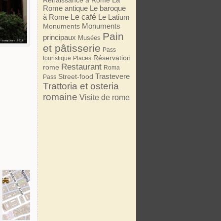
Renaissance à Rome
Rome antique
Le baroque
Le café
à Rome
Le Latium
Monuments
Monuments
Pain
principaux
Musées
et pâtisserie
Pass
Réservation
touristique
Places
Restaurant
rome
Roma
Trastevere
Street-food
Pass
Trattoria et osteria
romaine
Visite de rome