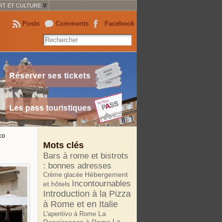
RT ET CULTURE
Posts
Comments
Facebook
co
Mots clés
Bars à rome et bistrots
: bonnes adresses
Crème glacée
Hébergement
Incontournables
et hôtels
Introduction à la Pizza
à Rome et en Italie
La
L'aperitivo à Rome
La