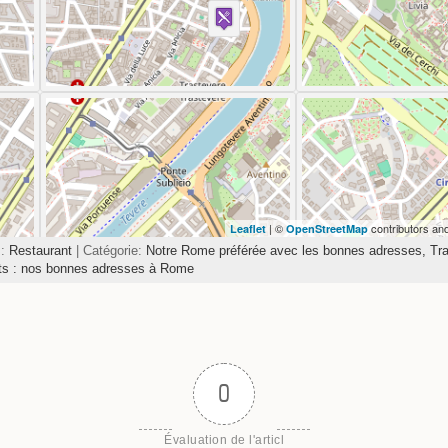
Travelers' Map is loading...
If you see this after your page is loaded completely,
leafletJS files are missing.
| ©
contributors an
Leaflet
OpenStreetMap
s:
Restaurant
| Catégorie:
Notre Rome préférée avec les bonnes adresses,
Tra
nts : nos bonnes adresses à Rome
0
Évaluation de l'articl