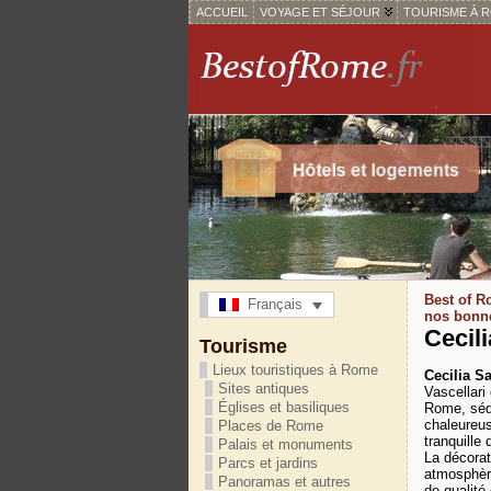
ACCUEIL
VOYAGE ET SÉJOUR
TOURISME À 
Best of 
Français
nos bonn
Cecil
Tourisme
Lieux touristiques à Rome
Cecilia S
Sites antiques
Vascellari
Églises et basiliques
Rome, séd
chaleureus
Places de Rome
tranquille 
Palais et monuments
La décorat
Parcs et jardins
atmosphère
Panoramas et autres
de qualité 