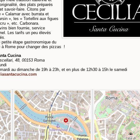
originalité, des plats préparés
et savoir-faire. Citons par
 « Calamar avec burrata et
rsin », les « Tortellini aux figues
cru », etc. Carbonara.
vins bien fournie, service
nel. Les tarifs un peu élevés
iés.
 petite étape gastronomique du
e à Rome pour changer des pizzas !
anta Cucina
scellari, 48, 00153 Roma
undi
mardi au dimanche de 19h à 23h, et en plus de 12h30 à 15h le samedi
liasantacucina.com