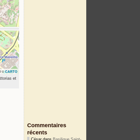
d ©
CARTO
ttorias et
Commentaires
récents
César
dans
Basilique Saint-