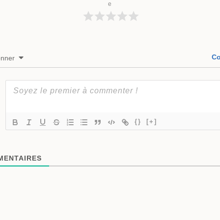
e
Co
onner
{}
[+]
ENTAIRES