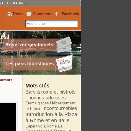
RT ET CULTURE
Posts
Comments
Facebook
aurants :
Mots clés
Bars à rome et bistrots
: bonnes adresses
Crème glacée
Hébergement
Incontournables
et hôtels
Introduction à la Pizza
à Rome et en Italie
La
L'aperitivo à Rome
La