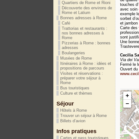
Quartiers de Rome et Rioni
touches d’
Découverte des environs de
avec soin 
Rome et Latium
exemple le
Bonnes adresses à Rome
sorbet d’ou
et jambon 
Café
Carte des 
Trattorias et restaurants :
profession
nos bonnes adresses à
sont justif
Rome
Une bonne
Pizzerias à Rome : bonnes
Trastever
adresses
Boulangeries
Cecilia S
Musées de Rome
Via dei Va
Itinéraires à Rome : idées et
Fermé le l
propositions de parcours
Ouvert du 
Visites et réservations :
www.ceci
préparer votre séjour à
Rome
Bus touristiques
Culture et thèmes
+
−
Séjour
Hôtels à Rome
Trouver un séjour à Rome
Billets d’avion
Infos pratiques
Cartes et pass touristiques