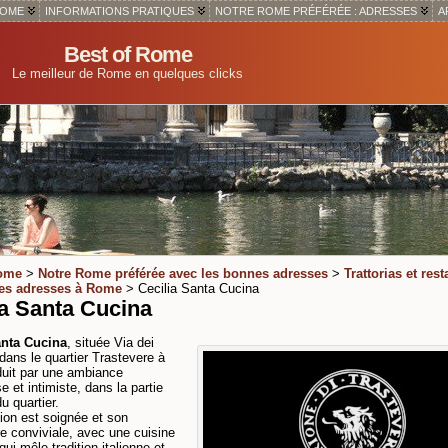
ROME
INFORMATIONS PRATIQUES
NOTRE ROME PRÉFÉRÉE : ADRESSES
A
Best of Rome
Le meilleur de Rome en quelques clicks
Rome
>
Notre Rome préférée avec les bonnes adresses
>
Trattorias et rest
es adresses à Rome
> Cecilia Santa Cucina
ia Santa Cucina
anta Cucina
, située Via dei
 dans le quartier Trastevere à
uit par une ambiance
e et intimiste, dans la partie
du quartier.
ion est soignée et son
 conviviale, avec une cuisine
qui mêle tradition italienne et