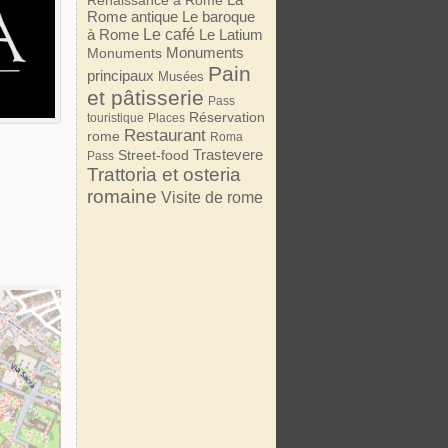
Renaissance à Rome
Rome antique
Le baroque
Le café
à Rome
Le Latium
Monuments
Monuments
Pain
principaux
Musées
et pâtisserie
Pass
Réservation
touristique
Places
Restaurant
rome
Roma
Trastevere
Street-food
Pass
Trattoria et osteria
romaine
Visite de rome