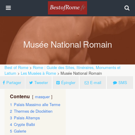
Musée National Romain
Best of Rome
>
Rome : Guide des Sites, Itinéraires, Monuments et
Latium
>
Les Musées à Rome
> Musée National Romain
Partager
Tweeter
Épingler
E-mail
SMS
Contenu
masquer
1
Palais Massimo alle Terme
2
Thermes de Dioclétien
3
Palais Altemps
4
Crypte Balbi
5
Galerie