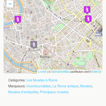
−
Travelers' Map is loading...
If you see this after your page is
loaded completely, leafletJS files are
missing.
Leaflet
| ©
OpenStreetMap
contributors and ©
CARTO
Catégories:
Les Musées à Rome
Marqueurs:
Incontournables
,
La Rome antique
,
Musées
,
Musées d'antiquités
,
Principaux musées