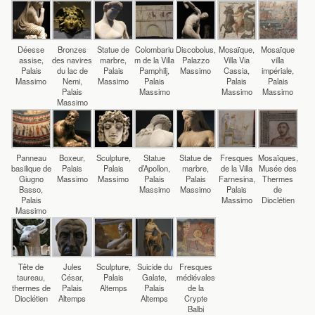
Déesse
Bronzes
Statue de
Colombariu
Discobolus,
Mosaïque,
Mosaïque
assise,
des navires
marbre,
m de la Villa
Palazzo
Villa Via
villa
Palais
du lac de
Palais
Pamphilj,
Massimo
Cassia,
impériale,
Massimo
Nemi,
Massimo
Palais
Palais
Palais
Palais
Massimo
Massimo
Massimo
Massimo
Panneau
Boxeur,
Sculpture,
Statue
Statue de
Fresques
Mosaïques,
basilique de
Palais
Palais
d’Apollon,
marbre,
de la Villa
Musée des
Giugno
Massimo
Massimo
Palais
Palais
Farnesina,
Thermes
Basso,
Massimo
Massimo
Palais
de
Palais
Massimo
Dioclétien
Massimo
Tête de
Jules
Sculpture,
Suicide du
Fresques
taureau,
César,
Palais
Galate,
médiévales
thermes de
Palais
Altemps
Palais
de la
Dioclétien
Altemps
Altemps
Crypte
Balbi